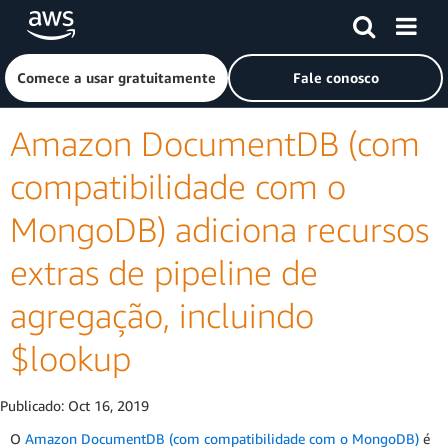
Pular para o conteúdo principal
Clique aqui para voltar à página inicial da Amazon Web Ser
Comece a usar gratuitamente
Fale conosco
Amazon DocumentDB (com
compatibilidade com o
MongoDB) adiciona recursos
extras de pipeline de
agregação, incluindo
$lookup
Publicado:
Oct 16, 2019
O
Amazon DocumentDB (com compatibilidade com o MongoDB)
é