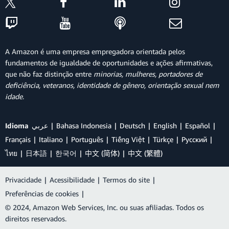
A Amazon é uma empresa empregadora orientada pelos
fundamentos de igualdade de oportunidades e ações afirmativas,
que não faz distinção entre
minorias, mulheres, portadores de
deficiência, veteranos, identidade de gênero, orientação sexual nem
idade
.
Idioma
عربي
Bahasa Indonesia
Deutsch
English
Español
Français
Italiano
Português
Tiếng Việt
Türkçe
Ρусский
ไทย
日本語
한국어
中文 (简体)
中文 (繁體)
Privacidade
|
Acessibilidade
|
Termos do site
|
Preferências de cookies
|
© 2024, Amazon Web Services, Inc. ou suas afiliadas. Todos os
direitos reservados.