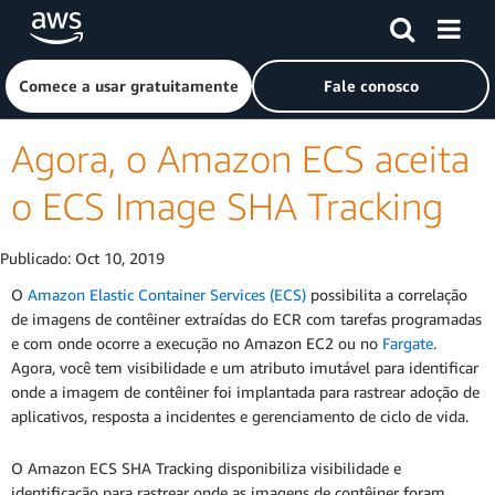
Pular para o conteúdo principal
Clique aqui para voltar à página inicial da Amazon Web Ser
Comece a usar gratuitamente
Fale conosco
Agora, o Amazon ECS aceita
o ECS Image SHA Tracking
Publicado:
Oct 10, 2019
O
Amazon Elastic Container Services (ECS)
possibilita a correlação
de imagens de contêiner extraídas do ECR com tarefas programadas
e com onde ocorre a execução no Amazon EC2 ou no
Fargate
.
Agora, você tem visibilidade e um atributo imutável para identificar
onde a imagem de contêiner foi implantada para rastrear adoção de
aplicativos, resposta a incidentes e gerenciamento de ciclo de vida.
O Amazon ECS SHA Tracking disponibiliza visibilidade e
identificação para rastrear onde as imagens de contêiner foram