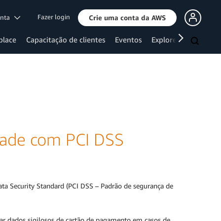
Fazer login
onta
Crie uma conta da AWS
place
Capacitação de clientes
Eventos
Explore mais
dade com PCI DSS
a Security Standard (PCI DSS – Padrão de segurança de
rar dados sigilosos de cartão de pagamento em casos de