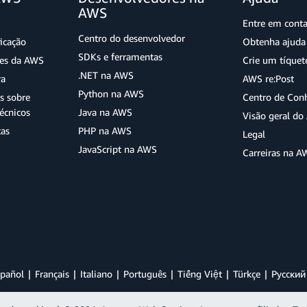
AWS
Entre em cont
Centro do desenvolvedor
ficação
Obtenha ajuda 
SDKs e ferramentas
ões da AWS
Crie um tíquet
.NET na AWS
ra
AWS re:Post
Python na AWS
s sobre
Centro de Con
écnicos
Java na AWS
Visão geral d
tas
PHP na AWS
Legal
JavaScript na AWS
Carreiras na A
pañol
Français
Italiano
Português
Tiếng Việt
Türkçe
Ρусский