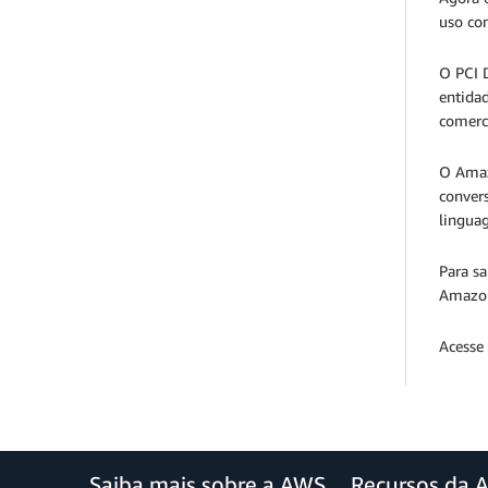
uso co
O PCI 
entida
comerci
O Amaz
conver
linguag
Para sa
Amazo
Acesse
Saiba mais sobre a AWS
Recursos da 