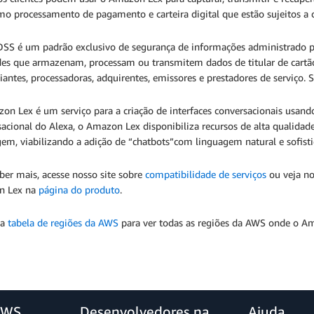
mo processamento de pagamento e carteira digital que estão sujeitos a
DSS é um padrão exclusivo de segurança de informações administrado pel
des que armazenam, processam ou transmitem dados de titular de cartão 
antes, processadoras, adquirentes, emissores e prestadores de serviço.
on Lex é um serviço para a criação de interfaces conversacionais usa
sacional do Alexa, o Amazon Lex disponibiliza recursos de alta qualida
em, viabilizando a adição de “chatbots”com linguagem natural e sofistic
ber mais, acesse nosso site sobre
compatibilidade de serviços
ou veja n
n Lex na
página do produto
.
 a
tabela de regiões da AWS
para ver todas as regiões da AWS onde o Am
AWS
Desenvolvedores na
Ajuda