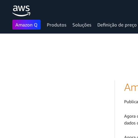
Amazon Q
Produtos
Soluções
Definição de preço
Pular para o conteúdo principal
Am
Public
Agora 
dados 
Agora 