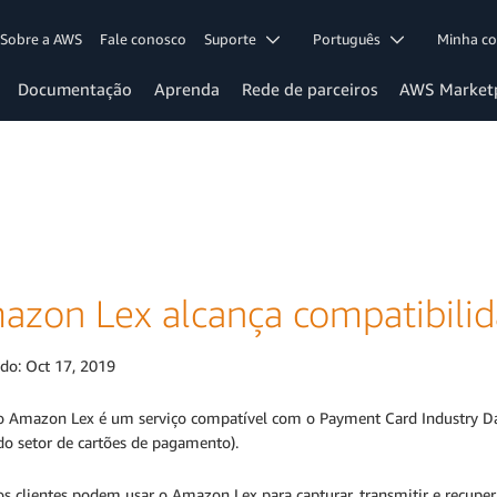
Sobre a AWS
Fale conosco
Suporte
Português
Minha c
Documentação
Aprenda
Rede de parceiros
AWS Market
azon Lex alcança compatibili
ado:
Oct 17, 2019
o Amazon Lex é um serviço compatível com o Payment Card Industry Dat
do setor de cartões de pagamento).
os clientes podem usar o Amazon Lex para capturar, transmitir e recupe