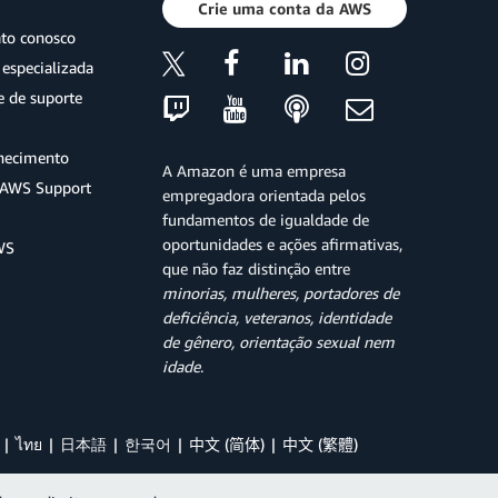
Crie uma conta da AWS
ato conosco
especializada
e de suporte
hecimento
A Amazon é uma empresa
o AWS Support
empregadora orientada pelos
fundamentos de igualdade de
oportunidades e ações afirmativas,
WS
que não faz distinção entre
minorias, mulheres, portadores de
deficiência, veteranos, identidade
de gênero, orientação sexual nem
idade
.
ไทย
日本語
한국어
中文 (简体)
中文 (繁體)