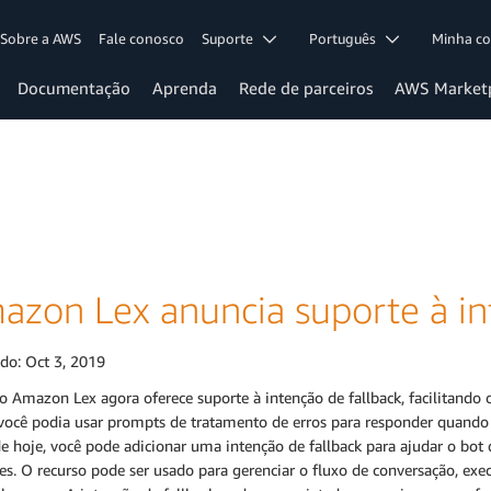
Sobre a AWS
Fale conosco
Suporte
Português
Minha c
Documentação
Aprenda
Rede de parceiros
AWS Market
azon Lex anuncia suporte à in
ado:
Oct 3, 2019
o Amazon Lex agora oferece suporte à intenção de fallback, facilitando 
 você podia usar prompts de tratamento de erros para responder quando 
de hoje, você pode adicionar uma intenção de fallback para ajudar o bo
es. O recurso pode ser usado para gerenciar o fluxo de conversação, exe