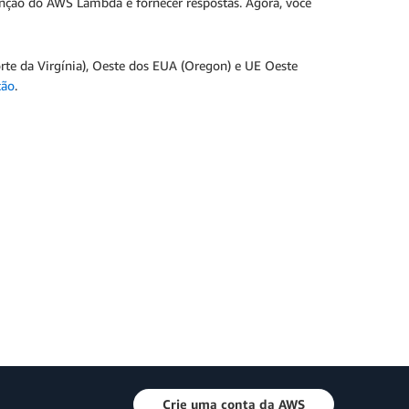
unção do AWS Lambda e fornecer respostas. Agora, você
orte da Virgínia), Oeste dos EUA (Oregon) e UE Oeste
ção
.
Crie uma conta da AWS