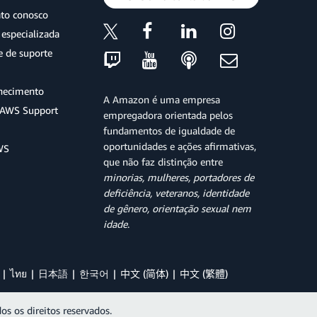
ato conosco
especializada
e de suporte
hecimento
A Amazon é uma empresa
o AWS Support
empregadora orientada pelos
fundamentos de igualdade de
oportunidades e ações afirmativas,
WS
que não faz distinção entre
minorias, mulheres, portadores de
deficiência, veteranos, identidade
de gênero, orientação sexual nem
idade
.
ไทย
日本語
한국어
中文 (简体)
中文 (繁體)
os os direitos reservados.