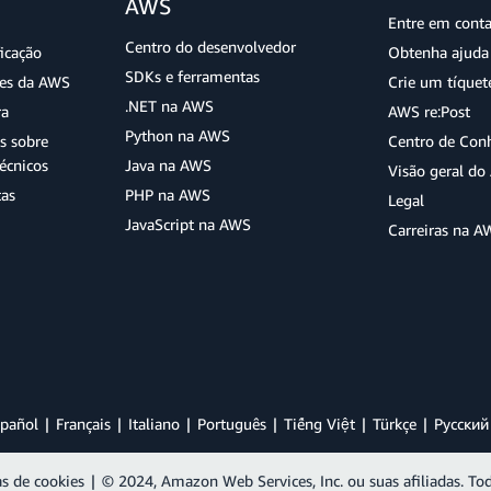
AWS
Entre em cont
Centro do desenvolvedor
ficação
Obtenha ajuda 
SDKs e ferramentas
ões da AWS
Crie um tíquet
.NET na AWS
ra
AWS re:Post
Python na AWS
s sobre
Centro de Con
écnicos
Java na AWS
Visão geral d
tas
PHP na AWS
Legal
JavaScript na AWS
Carreiras na A
pañol
Français
Italiano
Português
Tiếng Việt
Türkçe
Ρусский
as de cookies
|
© 2024, Amazon Web Services, Inc. ou suas afiliadas. Tod