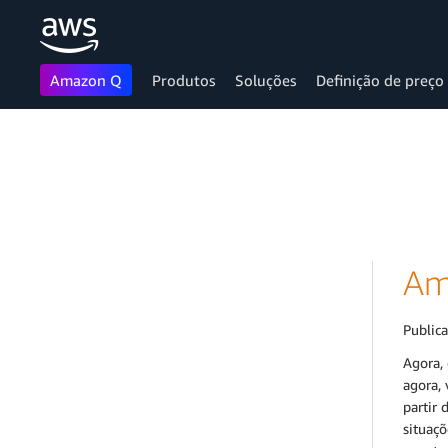
Amazon Q
Produtos
Soluções
Definição de preço
Pular para o conteúdo principal
Am
Public
Agora, 
agora,
partir 
situaçõ