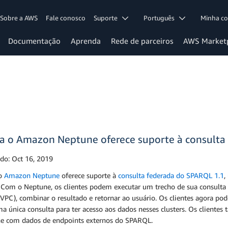
Sobre a AWS
Fale conosco
Suporte
Português
Minha c
Documentação
Aprenda
Rede de parceiros
AWS Market
a o Amazon Neptune oferece suporte à consulta
ado:
Oct 16, 2019
 o
Amazon Neptune
oferece suporte à
consulta federada do SPARQL 1.1
,
 Com o Neptune, os clientes podem executar um trecho de sua consulta 
VPC), combinar o resultado e retornar ao usuário. Os clientes agora po
ma única consulta para ter acesso aos dados nesses clusters. Os client
e com dados de endpoints externos do SPARQL.