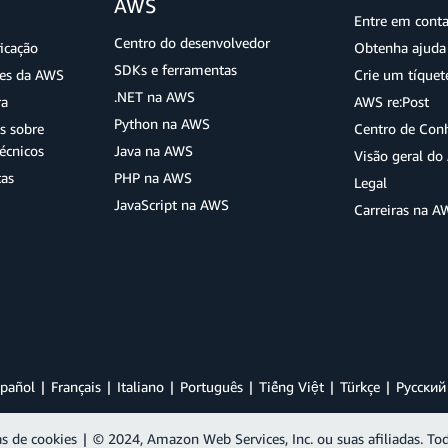
AWS
Entre em cont
Centro do desenvolvedor
ficação
Obtenha ajuda 
SDKs e ferramentas
ões da AWS
Crie um tíquet
.NET na AWS
ra
AWS re:Post
Python na AWS
s sobre
Centro de Con
écnicos
Java na AWS
Visão geral d
tas
PHP na AWS
Legal
JavaScript na AWS
Carreiras na A
pañol
Français
Italiano
Português
Tiếng Việt
Türkçe
Ρусский
as de cookies
|
© 2024, Amazon Web Services, Inc. ou suas afiliadas. Tod