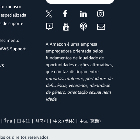
ato conosco
especializada
e de suporte
hecimento
A Amazon é uma empresa
o AWS Support
empregadora orientada pelos
fundamentos de igualdade de
oportunidades e ações afirmativas,
WS
que não faz distinção entre
minorias, mulheres, portadores de
deficiência, veteranos, identidade
de gênero, orientação sexual nem
idade
.
ไทย
日本語
한국어
中文 (简体)
中文 (繁體)
os os direitos reservados.