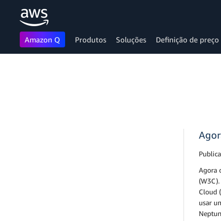
Amazon Q
Produtos
Soluções
Definição de preço
Pular para o conteúdo principal
Agor
Public
Agora
(W3C).
Cloud (
usar u
Neptun