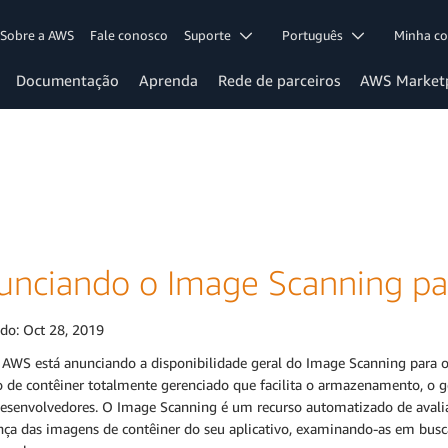
Sobre a AWS
Fale conosco
Suporte
Português
Minha c
Documentação
Aprenda
Rede de parceiros
AWS Market
unciando o Image Scanning p
ado:
Oct 28, 2019
a AWS está anunciando a disponibilidade geral do Image Scanning para
ro de contêiner totalmente gerenciado que facilita o armazenamento, o
desenvolvedores. O Image Scanning é um recurso automatizado de avalia
nça das imagens de contêiner do seu aplicativo, examinando-as em busc