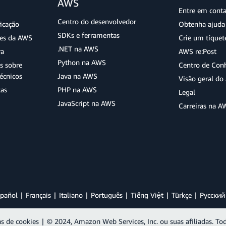
AWS
Entre em cont
Centro do desenvolvedor
ficação
Obtenha ajuda 
SDKs e ferramentas
ões da AWS
Crie um tíquet
.NET na AWS
ra
AWS re:Post
Python na AWS
s sobre
Centro de Con
écnicos
Java na AWS
Visão geral d
tas
PHP na AWS
Legal
JavaScript na AWS
Carreiras na A
pañol
Français
Italiano
Português
Tiếng Việt
Türkçe
Ρусский
as de cookies
|
© 2024, Amazon Web Services, Inc. ou suas afiliadas. Tod