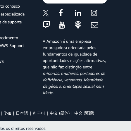
ato conosco
especializada
e de suporte
hecimento
A Amazon é uma empresa
o AWS Support
empregadora orientada pelos
fundamentos de igualdade de
oportunidades e ações afirmativas,
WS
que não faz distinção entre
minorias, mulheres, portadores de
deficiência, veteranos, identidade
de gênero, orientação sexual nem
idade
.
ไทย
日本語
한국어
中文 (简体)
中文 (繁體)
os os direitos reservados.