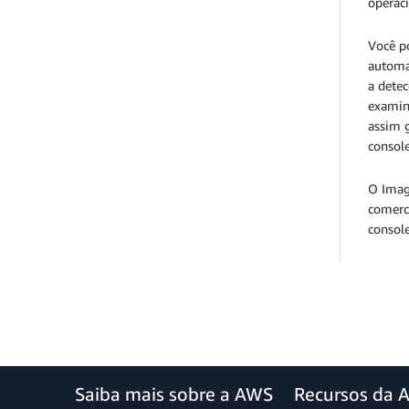
operaci
Você po
automa
a dete
examin
assim g
console
O Imag
comerc
console
Saiba mais sobre a AWS
Recursos da 