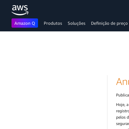
Amazon Q
Produtos
Soluções
Definição de preço
Pular para o conteúdo principal
An
Public
Hoje, 
regist
pelos 
segura