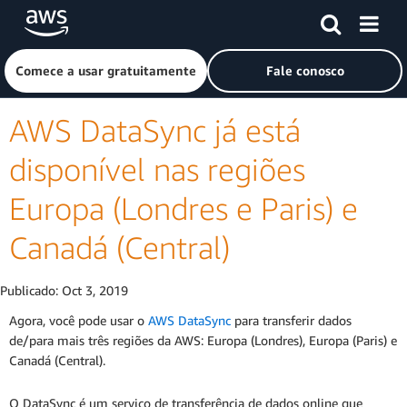
Pular para o conteúdo principal
Clique aqui para voltar à página inicial da Amazon Web Ser
Comece a usar gratuitamente
Fale conosco
AWS DataSync já está
disponível nas regiões
Europa (Londres e Paris) e
Canadá (Central)
Publicado:
Oct 3, 2019
Agora, você pode usar o
AWS DataSync
para transferir dados
de/para mais três regiões da AWS: Europa (Londres), Europa (Paris) e
Canadá (Central).
O DataSync é um serviço de transferência de dados online que