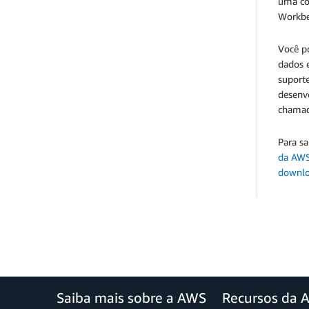
uma co
Workb
Você p
dados 
suport
desenv
chamad
Para s
da AW
downlo
Saiba mais sobre a AWS
Recursos da 