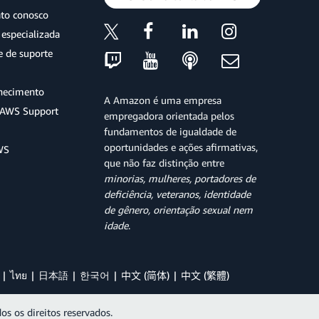
ato conosco
especializada
e de suporte
hecimento
A Amazon é uma empresa
o AWS Support
empregadora orientada pelos
fundamentos de igualdade de
oportunidades e ações afirmativas,
WS
que não faz distinção entre
minorias, mulheres, portadores de
deficiência, veteranos, identidade
de gênero, orientação sexual nem
idade
.
ไทย
日本語
한국어
中文 (简体)
中文 (繁體)
os os direitos reservados.