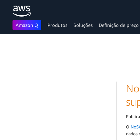
Amazon Q
Produtos
Soluções
Definição de preço
Pular para o conteúdo principal
No
su
Public
O
NoS
dados e