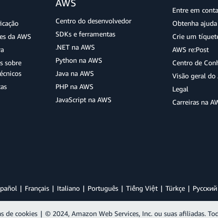
AWS
Entre em cont
Centro do desenvolvedor
ficação
Obtenha ajuda 
SDKs e ferramentas
ões da AWS
Crie um tíquet
.NET na AWS
ra
AWS re:Post
Python na AWS
s sobre
Centro de Con
écnicos
Java na AWS
Visão geral d
tas
PHP na AWS
Legal
JavaScript na AWS
Carreiras na A
pañol
Français
Italiano
Português
Tiếng Việt
Türkçe
Ρусский
as de cookies
|
© 2024, Amazon Web Services, Inc. ou suas afiliadas. Tod