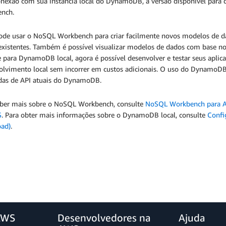
nexão com sua instância local do DynamoDB, a versão disponível pa
ench.
ode usar o NoSQL Workbench para criar facilmente novos modelos de da
existentes. Também é possível visualizar modelos de dados com base nos
e para DynamoDB local, agora é possível desenvolver e testar seus ap
olvimento local sem incorrer em custos adicionais. O uso do DynamoDB 
as de API atuais do DynamoDB.
aber mais sobre o NoSQL Workbench, consulte
NoSQL Workbench para
S
. Para obter mais informações sobre o DynamoDB local, consulte
Confi
ad)
.
AWS
Desenvolvedores na
Ajuda