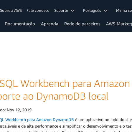
Sobre a AWS
Fale conosco
Suporte
Português
Minha c
Documentação
Aprenda
Rede de parceiros
AWS Market
SQL Workbench para Amazon
porte ao DynamoDB local
ado:
Nov 12, 2019
QL Workbench para Amazon DynamoDB
é um aplicativo no lado do cli
scaláveis e de alta performance e simplificar o desenvolvimento e o test