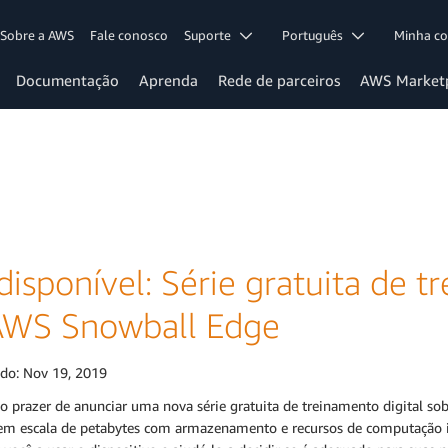
Sobre a AWS
Fale conosco
Suporte
Português
Minha c
Documentação
Aprenda
Rede de parceiros
AWS Market
disponível: Série gratuita de t
AWS Snowball Edge
ado:
Nov 19, 2019
o prazer de anunciar uma nova série gratuita de treinamento digital so
em escala de petabytes com armazenamento e recursos de computação inco