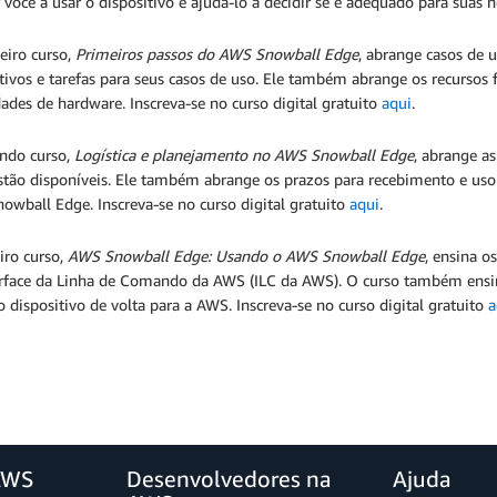
 você a usar o dispositivo e ajudá-lo a decidir se é adequado para suas 
eiro curso,
Primeiros passos do AWS Snowball Edge
, abrange casos de
tivos e tarefas para seus casos de uso. Ele também abrange os recursos f
ades de hardware. Inscreva-se no curso digital gratuito
aqui
.
ndo curso,
Logística e planejamento no AWS Snowball Edge
, abrange a
stão disponíveis. Ele também abrange os prazos para recebimento e uso 
wball Edge. Inscreva-se no curso digital gratuito
aqui
.
iro curso,
AWS Snowball Edge: Usando o AWS Snowball Edge
, ensina o
erface da Linha de Comando da AWS (ILC da AWS). O curso também ens
o dispositivo de volta para a AWS. Inscreva-se no curso digital gratuito
a
AWS
Desenvolvedores na
Ajuda