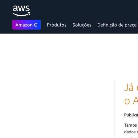
Amazon Q
Produtos
Soluções
Definição de preço
Pular para o conteúdo principal
Já 
o 
Public
Temos 
dados 