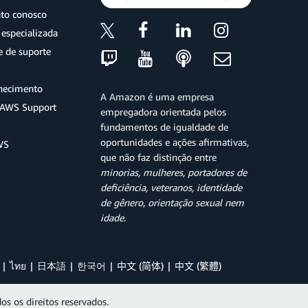
ato conosco
especializada
e de suporte
hecimento
A Amazon é uma empresa
o AWS Support
empregadora orientada pelos
fundamentos de igualdade de
oportunidades e ações afirmativas,
WS
que não faz distinção entre
minorias, mulheres, portadores de
deficiência, veteranos, identidade
de gênero, orientação sexual nem
idade
.
ไทย
日本語
한국어
中文 (简体)
中文 (繁體)
os os direitos reservados.