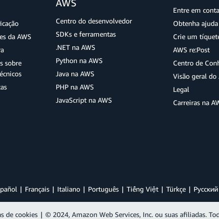
AWS
Entre em cont
Centro do desenvolvedor
ficação
Obtenha ajuda 
SDKs e ferramentas
ões da AWS
Crie um tíquet
.NET na AWS
ra
AWS re:Post
Python na AWS
s sobre
Centro de Con
écnicos
Java na AWS
Visão geral d
tas
PHP na AWS
Legal
JavaScript na AWS
Carreiras na A
pañol
Français
Italiano
Português
Tiếng Việt
Türkçe
Ρусский
as de cookies
|
© 2024, Amazon Web Services, Inc. ou suas afiliadas. Tod