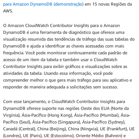
para Amazon DynamoDB (demonstração)
em 15 novas Regiões da
AWS.
O Amazon CloudWatch Contributor Insights para o Amazon
DynamoDB é uma ferramenta de diagnóstico que oferece uma
visualização resumida das tendências de tráfego das suas tabelas do
DynamoDB e ajuda a identificar as chaves acessadas com mais
frequência. Você pode monitorar continuamente cada padrão de
acesso de um item da tabela e também usar o CloudWatch
Contributor Insights para exibir gráficos e visualizações sobre as
atividades da tabela. Usando essa informação, você pode
compreender melhor o que gera mais tráfego para seu aplicativo e
responder de maneira adequada a solicitações sem sucesso.
Com esse lançamento, o CloudWatch Contributor Insights para
DynamoDB oferece suporte nas regiões Oeste dos EUA (Norte da
Virgínia), Ásia-Pacífico (Hong Kong), Ásia-Pacífico (Mumbai), Ásia-
Pacífico (Seul), Ásia-Pacífico (Singapura), Ásia-Pacífico (Sydney),
Canadá (Central), China (Beijing), China (Ningxia), UE (Frankfurt), UE
(Londres), UE (Paris), UE (Estocolmo), Oriente Médio (Bahrein) e