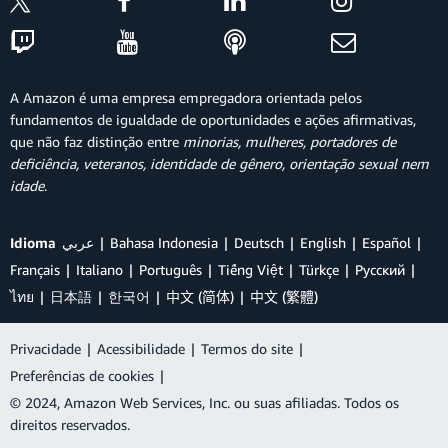
A Amazon é uma empresa empregadora orientada pelos
fundamentos de igualdade de oportunidades e ações afirmativas,
que não faz distinção entre
minorias, mulheres, portadores de
deficiência, veteranos, identidade de gênero, orientação sexual nem
idade
.
Idioma
عربي
Bahasa Indonesia
Deutsch
English
Español
Français
Italiano
Português
Tiếng Việt
Türkçe
Ρусский
ไทย
日本語
한국어
中文 (简体)
中文 (繁體)
Privacidade
|
Acessibilidade
|
Termos do site
|
Preferências de cookies
|
© 2024, Amazon Web Services, Inc. ou suas afiliadas. Todos os
direitos reservados.