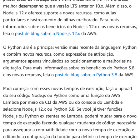
melhor desempenho que a versão LTS anterior 10.x. Além disso, o
Node.js 12.x oferece suporte a novos recursos, como aulas
particulares e rastreamento de pilhas melhorado. Para mais
informações sobre os benefícios do Node.js 12.x e os novos recursos,
leia o
post de blog sobre o Node.js 12.x
da AWS.
O Python 3.8 é a principal versão mais recente da linguagem Python
e contém novos recursos, como expressões de atribuição,
argumentos apenas vinculados ao posicionamento e melhorias na
digitação. Para mais informações sobre os benefícios do Python 3.8
e os novos recursos, leia o
post de blog sobre o Python 3.8
da AWS.
Para começar com esses novos tempos de execução, faça o upload
do seu código Node.js ou Python como uma função do AWS
Lambda por meio da CLI da AWS ou do console do Lambda e
selecione Node.js 12.x ou Python 3.8. Se você já tiver funções
Node.js ou Python existentes no Lambda, poderá mudar para o novo
tempo de execução fazendo qualquer mudança de código necessária
para assegurar a compatibilidade com o novo tempo de execução e
editando a configuração da função para definir o tempo de execução