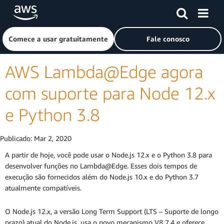
Pular para o conteúdo principal
Clique aqui para voltar à página inicial da Amazon Web Ser
Comece a usar gratuitamente
Fale conosco
AWS Lambda@Edge agora
com suporte para Node 12.x
e Python 3.8
Publicado:
Mar 2, 2020
A partir de hoje, você pode usar o Node.js 12.x e o Python 3.8 para
desenvolver funções no Lambda@Edge. Esses dois tempos de
execução são fornecidos além do Node.js 10.x e do Python 3.7
atualmente compatíveis.
O Node.js 12.x, a versão Long Term Support (LTS – Suporte de longo
prazo) atual do Node.js, usa o novo mecanismo V8 7.4 e oferece