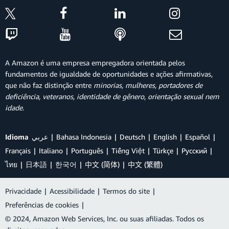
A Amazon é uma empresa empregadora orientada pelos
fundamentos de igualdade de oportunidades e ações afirmativas,
que não faz distinção entre
minorias, mulheres, portadores de
deficiência, veteranos, identidade de gênero, orientação sexual nem
idade
.
Idioma
عربي
Bahasa Indonesia
Deutsch
English
Español
Français
Italiano
Português
Tiếng Việt
Türkçe
Ρусский
ไทย
日本語
한국어
中文 (简体)
中文 (繁體)
Privacidade
|
Acessibilidade
|
Termos do site
|
Preferências de cookies
|
© 2024, Amazon Web Services, Inc. ou suas afiliadas. Todos os