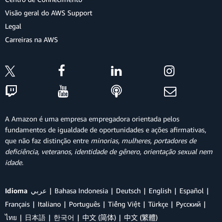
Visão geral do AWS Support
Legal
Carreiras na AWS
A Amazon é uma empresa empregadora orientada pelos
fundamentos de igualdade de oportunidades e ações afirmativas,
que não faz distinção entre
minorias, mulheres, portadores de
deficiência, veteranos, identidade de gênero, orientação sexual nem
idade
.
Idioma
عربي
Bahasa Indonesia
Deutsch
English
Español
Français
Italiano
Português
Tiếng Việt
Türkçe
Ρусский
ไทย
日本語
한국어
中文 (简体)
中文 (繁體)