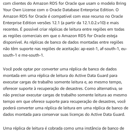
com clientes do Amazon RDS for Oracle que usam o modelo Bring
Your Own License com o Oracle Database Enterprise Edition. O
Amazon RDS for Oracle é compatível com esse recurso no Oracle
Enterprise Edition versões 12.1 (a partir da 12.1.0.2.v10) e mais
recentes. É possível criar réplicas de leitura entre regiões em todas
as regiões comerciais em que o Amazon RDS for Oracle esteja
disponível. As réplicas de banco de dados montadas entre regiões
não têm suporte nas regiões de aceitação: ap-east-1, af-south-1, eu-
south-1 e me-south-1.
Você pode optar por converter uma réplica de banco de dados
montada em uma réplica de leitura do Active Data Guard para
executar cargas de trabalho somente leitura e, ao mesmo tempo,
oferecer suporte à recuperação de desastres. Como alternativa, se
não precisar executar cargas de trabalho somente leitura ao mesmo
tempo em que oferece suporte para recuperação de desastres, você
poderá converter uma réplica de leitura em uma réplica de banco de
dados montada para conservar suas licenças do Active Data Guard.
Uma réplica de leitura é cobrada como uma instância de banco de