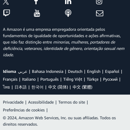
A Amazon é uma empresa empregadora orientada pelos
fundamentos de igualdade de oportunidades e ações afirmativas,
que não faz distinção entre
minorias, mulheres, portadores de
deficiência, veteranos, identidade de gênero, orientação sexual nem
idade
.
Idioma
عربي
Bahasa Indonesia
Deutsch
English
Español
Français
Italiano
Português
Tiếng Việt
Türkçe
Ρусский
ไทย
日本語
한국어
中文 (简体)
中文 (繁體)
Privacidade
|
Acessibilidade
|
Termos do site
|
Preferências de cookies
|
© 2024, Amazon Web Services, Inc. ou suas afiliadas. Todos os
direitos reservados.