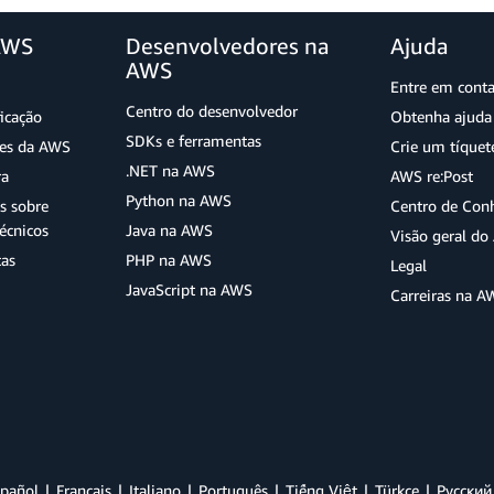
AWS
Desenvolvedores na
Ajuda
AWS
Entre em cont
Centro do desenvolvedor
ficação
Obtenha ajuda 
SDKs e ferramentas
ões da AWS
Crie um tíquet
.NET na AWS
ra
AWS re:Post
Python na AWS
s sobre
Centro de Con
écnicos
Java na AWS
Visão geral d
tas
PHP na AWS
Legal
JavaScript na AWS
Carreiras na A
pañol
Français
Italiano
Português
Tiếng Việt
Türkçe
Ρусский