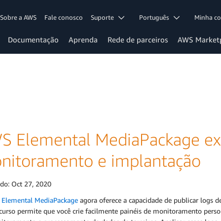
Sobre a AWS
Fale conosco
Suporte
Português
Minha c
Documentação
Aprenda
Rede de parceiros
AWS Market
S Elemental MediaPackage ex
nitoramento e implantação
ado:
Oct 27, 2020
Elemental MediaPackage
agora oferece a capacidade de publicar logs 
ecurso permite que você crie facilmente painéis de monitoramento pers