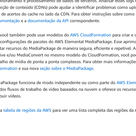
toramento e processamento de dados de terceiros. Analisar esses logs e
buição de conteúdo (CDNs) pode ajudar a identificar problemas como up
 de acertos do cache no lado da CDN. Para obter instruções sobre como 
umentação
e a
documentação da API
correspondente.
 você também pode usar modelos do
AWS CloudFormation
para criar e
configurações de pacotes do AWS Elemental MediaPackage. Esse aprim
ar recursos do MediaPackage de maneira segura, eficiente e repetível. 
ive e/ou MediaConvert no mesmo modelo do CloudFormation, você pode
balho de mídia de ponta a ponta complexos. Para obter mais informações
ormation
e sua nova
seção sobre o MediaPackage
.
aPackage funciona de modo independente ou como parte do
AWS Eleme
dos fluxos de trabalho de vídeo baseados na nuvem e oferece os recursos
ibuir vídeos.
 a
tabela de regiões da AWS
para ver uma lista completa das regiões da