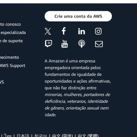
Crie uma conta da AWS
ato conosco
especializada
e de suporte
hecimento
A Amazon é uma empresa
o AWS Support
empregadora orientada pelos
fundamentos de igualdade de
oportunidades e ações afirmativas,
WS
que não faz distinção entre
minorias, mulheres, portadores de
deficiência, veteranos, identidade
de gênero, orientação sexual nem
idade
.
ไทย
日本語
한국어
中文 (简体)
中文 (繁體)