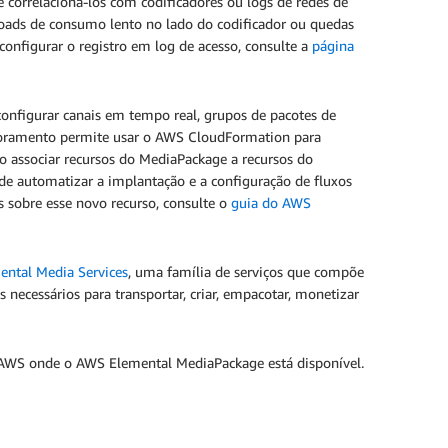
 correlacioná-los com codificadores ou logs de redes de
loads de consumo lento no lado do codificador ou quedas
configurar o registro em log de acesso, consulte a
página
 configurar canais em tempo real, grupos de pacotes de
oramento permite usar o AWS CloudFormation para
Ao associar recursos do MediaPackage a recursos do
 automatizar a implantação e a configuração de fluxos
 sobre esse novo recurso, consulte o
guia do AWS
ntal Media Services
, uma família de serviços que compõe
 necessários para transportar, criar, empacotar, monetizar
 AWS onde o AWS Elemental MediaPackage está disponível.