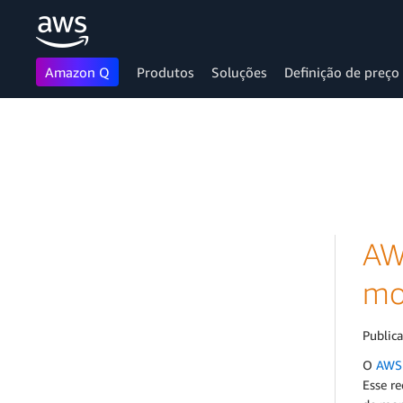
Amazon Q
Produtos
Soluções
Definição de preço
Pular para o conteúdo principal
AW
mo
Public
O
AWS 
Esse r