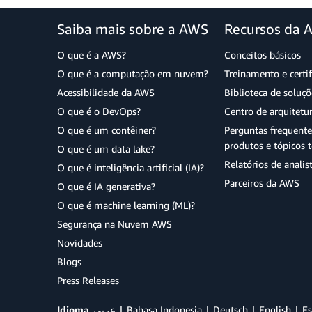
Saiba mais sobre a AWS
Recursos da 
O que é a AWS?
Conceitos básicos
O que é a computação em nuvem?
Treinamento e certi
Acessibilidade da AWS
Biblioteca de soluç
O que é o DevOps?
Centro de arquitetu
O que é um contêiner?
Perguntas frequente
produtos e tópicos t
O que é um data lake?
Relatórios de analis
O que é inteligência artificial (IA)?
Parceiros da AWS
O que é IA generativa?
O que é machine learning (ML)?
Segurança na Nuvem AWS
Novidades
Blogs
Press Releases
Idioma
عربي
Bahasa Indonesia
Deutsch
English
Es