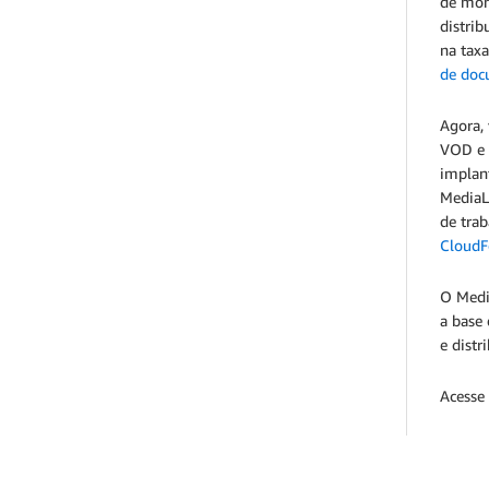
de moni
distri
na taxa
de doc
Agora,
VOD e 
implant
MediaL
de tra
CloudF
O Medi
a base 
e distr
Acesse