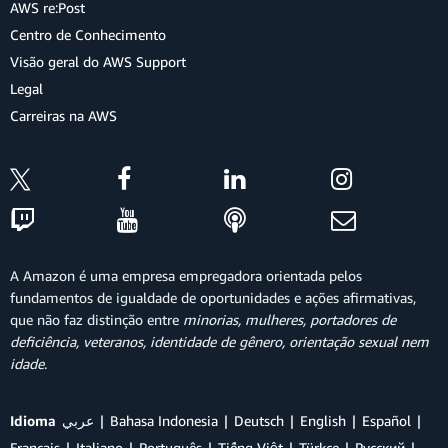
AWS re:Post
Centro de Conhecimento
Visão geral do AWS Support
Legal
Carreiras na AWS
A Amazon é uma empresa empregadora orientada pelos
fundamentos de igualdade de oportunidades e ações afirmativas,
que não faz distinção entre
minorias, mulheres, portadores de
deficiência, veteranos, identidade de gênero, orientação sexual nem
idade
.
Idioma
عربي
Bahasa Indonesia
Deutsch
English
Español
Français
Italiano
Português
Tiếng Việt
Türkçe
Ρусский