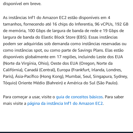
disponível em breve.
As instâncias Inf1 do Amazon EC2 estão disponíveis em 4
tamanhos, fornecendo até 16 chips do Inferentia, 96 vCPUs, 192 GB
de memória, 100 Gbps de largura de banda de rede e 19 Gbps de
largura de banda do Elastic Block Store (EBS). Essas instâncias
podem ser adquiridas sob demanda como instâncias reservadas ou
como instâncias spot, ou como parte de Savings Plans. Elas estão
disponíveis globalmente em 17 regiões, incluindo Leste dos EUA
(Norte da Virgínia, Ohio), Oeste dos EUA (Oregon, Norte da
Califórnia), Canadá (Central), Europa (Frankfurt, Irlanda, Londres,
Paris), Ásia-Pacífico (Hong Kong), Mumbai, Seul, Singapura, Sydney,
Tóquio) Oriente Médio (Bahrein) e América do Sul (São Paulo).
Para começar a usar, visite o
guia de conceitos básicos
. Para saber
mais visite a
página da instância Inf1 do Amazon EC2
.