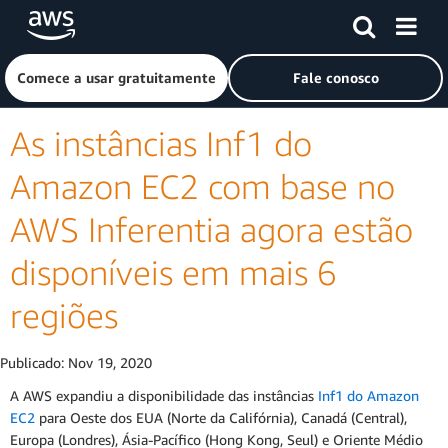
Pular para o conteúdo principal
Clique aqui para voltar à página inicial da Amazon Web Ser
Comece a usar gratuitamente
Fale conosco
As instâncias Inf1 do
Amazon EC2 com base no
AWS Inferentia agora estão
disponíveis em mais 6
regiões
Publicado:
Nov 19, 2020
A AWS expandiu a disponibilidade das instâncias
Inf1 do Amazon
EC2
para Oeste dos EUA (Norte da Califórnia), Canadá (Central),
Europa (Londres), Ásia-Pacífico (Hong Kong, Seul) e Oriente Médio