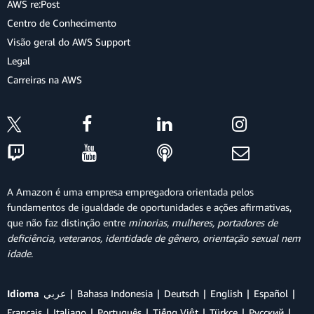
AWS re:Post
Centro de Conhecimento
Visão geral do AWS Support
Legal
Carreiras na AWS
A Amazon é uma empresa empregadora orientada pelos
fundamentos de igualdade de oportunidades e ações afirmativas,
que não faz distinção entre
minorias, mulheres, portadores de
deficiência, veteranos, identidade de gênero, orientação sexual nem
idade
.
Idioma
عربي
Bahasa Indonesia
Deutsch
English
Español
Français
Italiano
Português
Tiếng Việt
Türkçe
Ρусский