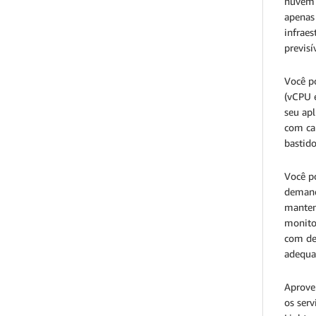
nuvem 
apenas 
infraes
previsí
Você p
(vCPU 
seu ap
com ca
bastid
Você p
demand
mantenh
monito
com def
adequad
Aprovei
os ser