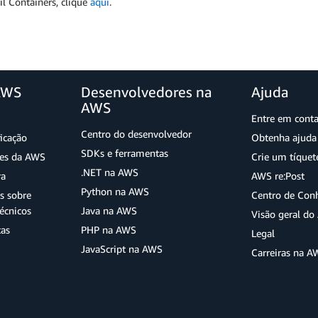
il Containers, clique
aqui
.
AWS
Desenvolvedores na
Ajuda
AWS
Entre em cont
Centro do desenvolvedor
ficação
Obtenha ajuda 
SDKs e ferramentas
ões da AWS
Crie um tíquet
.NET na AWS
ra
AWS re:Post
Python na AWS
s sobre
Centro de Con
écnicos
Java na AWS
Visão geral d
tas
PHP na AWS
Legal
JavaScript na AWS
Carreiras na A