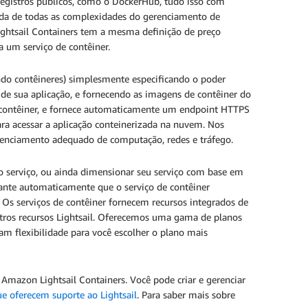
egistros públicos, como o DockerHub, tudo isso com
cuida de todas as complexidades do gerenciamento de
Lightsail Containers tem a mesma definição de preço
a um serviço de contêiner.
ndo contêineres) simplesmente especificando o poder
de sua aplicação, e fornecendo as imagens de contêiner do
e contêiner, e fornece automaticamente um endpoint HTTPS
a acessar a aplicação conteinerizada na nuvem. Nos
gerenciamento adequado de computação, redes e tráfego.
 serviço, ou ainda dimensionar seu serviço com base em
ante automaticamente que o serviço de contêiner
 Os serviços de contêiner fornecem recursos integrados de
tros recursos Lightsail. Oferecemos uma gama de planos
am flexibilidade para você escolher o plano mais
Amazon Lightsail Containers. Você pode criar e gerenciar
ue oferecem suporte ao Lightsail
. Para saber mais sobre