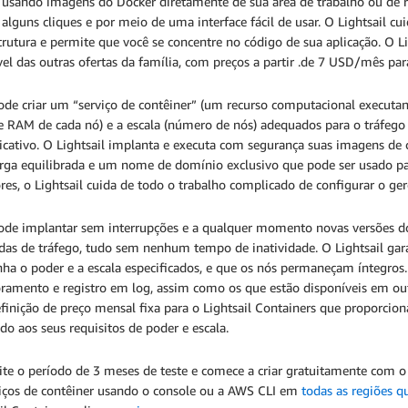
usando imagens do Docker diretamente de sua área de trabalho ou de r
alguns cliques e por meio de uma interface fácil de usar. O Lightsail 
trutura e permite que você se concentre no código de sua aplicação. O 
vel das outras ofertas da família, com preços a partir .de 7 USD/mês par
ode criar um “serviço de contêiner” (um recurso computacional executa
e RAM de cada nó) e a escala (número de nós) adequados para o tráfego 
licativo. O Lightsail implanta e executa com segurança suas imagens d
rga equilibrada e um nome de domínio exclusivo que pode ser usado par
ores, o Lightsail cuida de todo o trabalho complicado de configurar o 
ode implantar sem interrupções e a qualquer momento novas versões do
as de tráfego, tudo sem nenhum tempo de inatividade. O Lightsail gar
a o poder e a escala especificados, e que os nós permaneçam íntegros.
ramento e registro em log, assim como os que estão disponíveis em ou
inição de preço mensal fixa para o Lightsail Containers que proporcion
o aos seus requisitos de poder e escala.
te o período de 3 meses de teste e comece a criar gratuitamente com o 
viços de contêiner usando o console ou a AWS CLI em
todas as regiões q