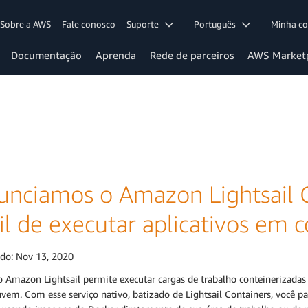
Sobre a AWS
Fale conosco
Suporte
Português
Minha c
Documentação
Aprenda
Rede de parceiros
AWS Market
unciamos o Amazon Lightsail 
cil de executar aplicativos em
ado:
Nov 13, 2020
o Amazon Lightsail permite executar cargas de trabalho conteinerizad
em. Com esse serviço nativo, batizado de Lightsail Containers, você pa