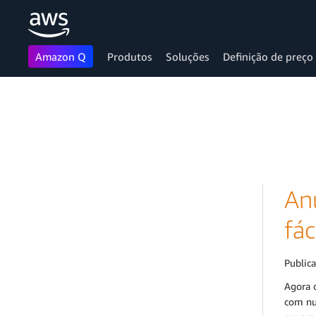
Amazon Q
Produtos
Soluções
Definição de preço
Pular para o conteúdo principal
An
fá
Public
Agora 
com nuv