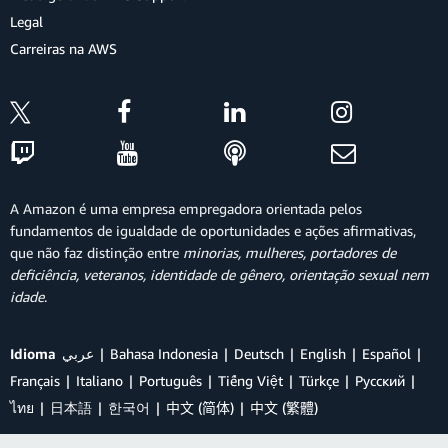
Legal
Carreiras na AWS
A Amazon é uma empresa empregadora orientada pelos
fundamentos de igualdade de oportunidades e ações afirmativas,
que não faz distinção entre
minorias, mulheres, portadores de
deficiência, veteranos, identidade de gênero, orientação sexual nem
idade
.
Idioma
عربي
Bahasa Indonesia
Deutsch
English
Español
Français
Italiano
Português
Tiếng Việt
Türkçe
Ρусский
ไทย
日本語
한국어
中文 (简体)
中文 (繁體)