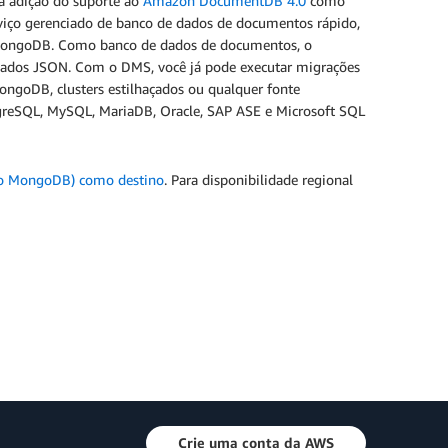
 adição do suporte ao
Amazon DocumentDB 4.0
como
iço gerenciado de banco de dados de documentos rápido,
do MongoDB. Como banco de dados de documentos, o
dados JSON. Com o DMS, você já pode executar migrações
ngoDB, clusters estilhaçados ou qualquer fonte
reSQL, MySQL, MariaDB, Oracle, SAP ASE e Microsoft SQL
o MongoDB) como destino
. Para disponibilidade regional
Crie uma conta da AWS