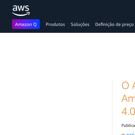
Amazon Q
Produtos
Soluções
Definição de preço
Pular para o conteúdo principal
O 
Am
4.
Public