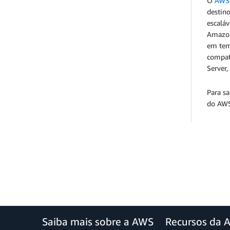
O
AWS 
destin
escalá
Amazon
em tem
compat
Server
Para s
do AWS
Saiba mais sobre a AWS
Recursos da 