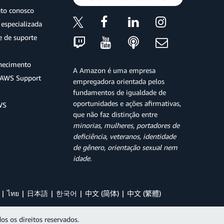
ato conosco
especializada
e de suporte
hecimento
A Amazon é uma empresa
o AWS Support
empregadora orientada pelos
fundamentos de igualdade de
oportunidades e ações afirmativas,
WS
que não faz distinção entre
minorias, mulheres, portadores de
deficiência, veteranos, identidade
de gênero, orientação sexual nem
idade
.
ไทย
日本語
한국어
中文 (简体)
中文 (繁體)
os os direitos reservados.