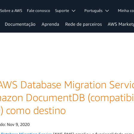
Sobre a AWS
Fale conosco
Suporte
Português
Minha c
Documentação
Aprenda
Rede de parceiros
AWS Market
AWS Database Migration Servic
azon DocumentDB (compatibi
0) como destino
ado:
Nov 9, 2020