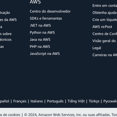
AWS
Entre em cont
Centro do desenvolvedor
ficação
Obtenha ajuda 
SDKs e ferramentas
ões da AWS
Crie um tíquet
.NET na AWS
ra
AWS re:Post
Python na AWS
s sobre
Centro de Con
écnicos
Java na AWS
Visão geral d
tas
PHP na AWS
Legal
JavaScript na AWS
Carreiras na A
pañol
Français
Italiano
Português
Tiếng Việt
Türkçe
Ρусский
as de cookies
|
© 2024, Amazon Web Services, Inc. ou suas afiliadas. Tod