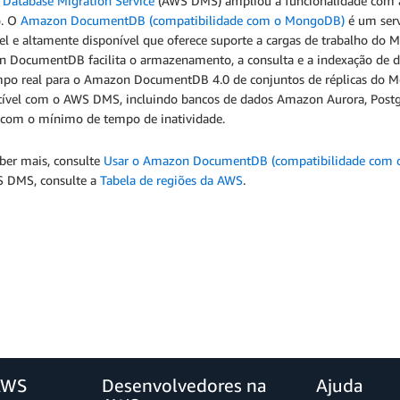
Database Migration Service
(AWS DMS) ampliou a funcionalidade com a
o. O
Amazon DocumentDB (compatibilidade com o MongoDB)
é um serv
vel e altamente disponível que oferece suporte a cargas de trabalho 
 DocumentDB facilita o armazenamento, a consulta e a indexação de 
po real para o Amazon DocumentDB 4.0 de conjuntos de réplicas do Mo
ível com o AWS DMS, incluindo bancos de dados Amazon Aurora, Postg
, com o mínimo de tempo de inatividade.
aber mais, consulte
Usar o Amazon DocumentDB (compatibilidade com 
 DMS, consulte a
Tabela de regiões da AWS
.
AWS
Desenvolvedores na
Ajuda