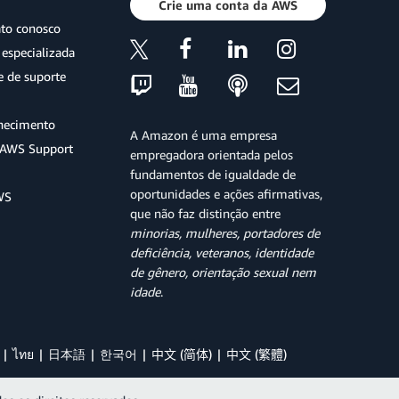
Crie uma conta da AWS
ato conosco
especializada
e de suporte
hecimento
A Amazon é uma empresa
o AWS Support
empregadora orientada pelos
fundamentos de igualdade de
oportunidades e ações afirmativas,
WS
que não faz distinção entre
minorias, mulheres, portadores de
deficiência, veteranos, identidade
de gênero, orientação sexual nem
idade
.
ไทย
日本語
한국어
中文 (简体)
中文 (繁體)