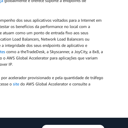
ça
globalmente e oferece suporte a endpoints de
mpenho dos seus aplicativos voltados para a Internet em
testar os benefícios da performance no local com a
 que atuam como um ponto de entrada fixo aos seus
cation Load Balancers, Network Load Balancers ou
 integridade dos seus endpoints de aplicativo e
tes
como a theTradeDesk, a Skyscanner, a JoyCity, a 8x8, a
do o AWS Global Accelerator para aplicações que variam
 over IP.
por acelerador provisionado e pela quantidade de tráfego
acesse o
site
do AWS Global Accelerator e consulte a