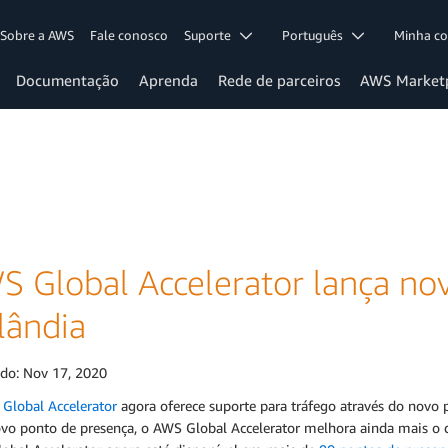
Sobre a AWS
Fale conosco
Suporte
Português
Minha c
Documentação
Aprenda
Rede de parceiros
AWS Market
S Global Accelerator lança no
lândia
ado:
Nov 17, 2020
Global Accelerator
agora oferece suporte para tráfego através do novo
ovo ponto de presença, o AWS Global Accelerator melhora ainda mais o d