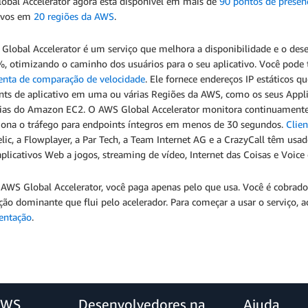
obal Accelerator agora está disponível em mais de
90 pontos de presen
tivos em
20 regiões da AWS
.
Global Accelerator é um serviço que melhora a disponibilidade e o dese
, otimizando o caminho dos usuários para o seu aplicativo. Você pode 
enta de comparação de velocidade
. Ele fornece endereços IP estáticos
nts de aplicativo em uma ou várias Regiões da AWS, como os seus Appli
cias do Amazon EC2. O AWS Global Accelerator monitora continuamente a
ciona o tráfego para endpoints íntegros em menos de 30 segundos.
Clien
ic, a Flowplayer, a Par Tech, a Team Internet AG e a CrazyCall têm usa
plicativos Web a jogos, streaming de vídeo, Internet das Coisas e Voice
AWS Global Accelerator, você paga apenas pelo que usa. Você é cobrado 
ção dominante que flui pelo acelerador. Para começar a usar o serviço, 
entação
.
AWS
Desenvolvedores na
Ajuda