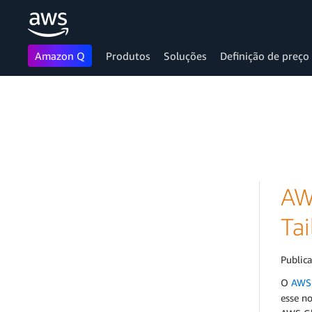
Amazon Q
Produtos
Soluções
Definição de preço
Pular para o conteúdo principal
AW
Tai
Public
O
AWS 
esse n