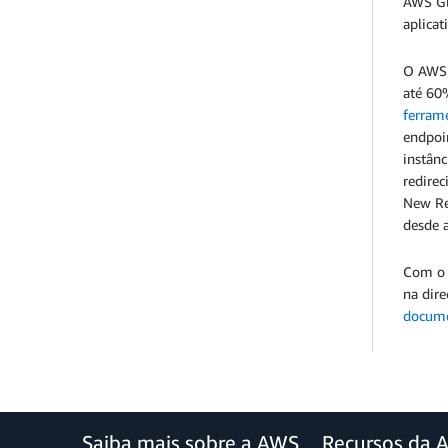
AWS Gl
aplica
O AWS 
até 60%
ferram
endpoi
instân
redire
New Rel
desde a
Com o 
na dire
docum
Saiba mais sobre a AWS
Recursos da 