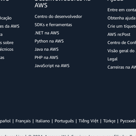
AWS
Entre em cont
Centro do desenvolvedor
ficação
Obtenha ajuda 
SDKs e ferramentas
ões da AWS
Crie um tíquet
.NET na AWS
ra
AWS re:Post
Python na AWS
s sobre
Centro de Con
écnicos
Java na AWS
Visão geral d
tas
PHP na AWS
Legal
JavaScript na AWS
Carreiras na A
pañol
Français
Italiano
Português
Tiếng Việt
Türkçe
Ρусский