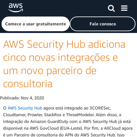
Pular para o conteúdo principal
Clique aqui para voltar à página inicial da Amazon Web Ser
Comece a usar gratuitamente
Fale conosco
AWS Security Hub adiciona
cinco novas integrações e
um novo parceiro de
consultoria
Publicado:
Nov 4, 2020
O
AWS Security Hub
agora está integrado ao 3CORESec,
Cloudtamer, Prowler, StackRox e ThreatModeler. Além disso, a
integração do Amazon GuardDuty com o AWS Security Hub já está
disponível na AWS GovCloud (EUA-Leste). Por fim, a AllCloud agora
é um Parceiro de consultoria do APN do AWS Security Hub. Isso