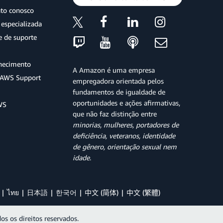
ato conosco
especializada
e de suporte
hecimento
A Amazon é uma empresa
o AWS Support
empregadora orientada pelos
fundamentos de igualdade de
oportunidades e ações afirmativas,
WS
que não faz distinção entre
minorias, mulheres, portadores de
deficiência, veteranos, identidade
de gênero, orientação sexual nem
idade
.
ไทย
日本語
한국어
中文 (简体)
中文 (繁體)
os os direitos reservados.