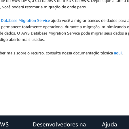
ole do AWS DMS, a CLI da AWS ou o SDK da AWS. Depois que a tarefa de 
o, você poderá retomar a migração de onde parou.
Database Migration Service
ajuda você a migrar bancos de dados para 
 permanece totalmente operacional durante a migração, minimizando o
de dados. O AWS Database Migration Service pode migrar seus dados a p
ódigo aberto mais usados.
aber mais sobre o recurso, consulte nossa documentação técnica
aqui
.
AWS
Desenvolvedores na
Ajuda