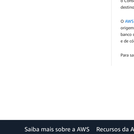
o Cons
destin
O
AWS 
origem
banco 
e de c
Para s
Saiba mais sobre a AWS
Recursos da 