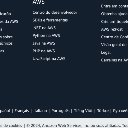
AWS
Entre em cont
Centro do desenvolvedor
ficação
Obtenha ajuda 
SDKs e ferramentas
ões da AWS
Crie um tíquet
.NET na AWS
ra
AWS re:Post
Python na AWS
s sobre
Centro de Con
écnicos
Java na AWS
Visão geral d
tas
PHP na AWS
Legal
JavaScript na AWS
Carreiras na A
pañol
Français
Italiano
Português
Tiếng Việt
Türkçe
Ρусский
as de cookies
|
© 2024, Amazon Web Services, Inc. ou suas afiliadas. Tod