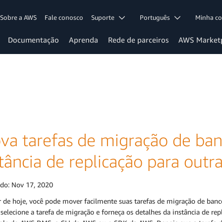
Sobre a AWS
Fale conosco
Suporte
Português
Minha c
Documentação
Aprenda
Rede de parceiros
AWS Market
va tarefas de migração de ba
tância de replicação para outr
ado:
Nov 17, 2020
r de hoje, você pode mover facilmente suas tarefas de migração de banc
selecione a tarefa de migração e forneça os detalhes da instância de re