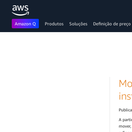
Amazon Q
Produtos
Soluções
Definição de preço
Pular para o conteúdo principal
Mo
ins
Public
A parti
mover, 