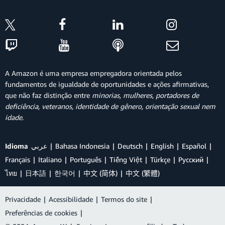
A Amazon é uma empresa empregadora orientada pelos
fundamentos de igualdade de oportunidades e ações afirmativas,
que não faz distinção entre
minorias, mulheres, portadores de
deficiência, veteranos, identidade de gênero, orientação sexual nem
idade
.
Idioma
عربي
Bahasa Indonesia
Deutsch
English
Español
Français
Italiano
Português
Tiếng Việt
Türkçe
Ρусский
ไทย
日本語
한국어
中文 (简体)
中文 (繁體)
Privacidade
|
Acessibilidade
|
Termos do site
|
Preferências de cookies
|