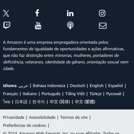
A Amazon é uma empresa empregadora orientada pelos
fundamentos de igualdade de oportunidades e ações afirmativas,
que não faz distinção entre
minorias, mulheres, portadores de
deficiência, veteranos, identidade de gênero, orientação sexual nem
idade
.
Idioma
عربي
Bahasa Indonesia
Deutsch
English
Español
Français
Italiano
Português
Tiếng Việt
Türkçe
Ρусский
ไทย
日本語
한국어
中文 (简体)
中文 (繁體)
Privacidade
|
Acessibilidade
|
Termos do site
|
Preferências de cookies
|
© 2024, Amazon Web Services, Inc. ou suas afiliadas. Todos os