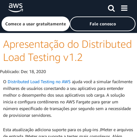
Pular para o conteúdo principal
Clique aqui para voltar à página inicial da Amazon Web Ser
Comece a usar gratuitamente
Fale conosco
Apresentação do Distributed
Load Testing v1.2
Publicado:
Dec 18, 2020
O
Distributed Load Testing no AWS
ajuda você a simular facilmente
milhares de usuários conectando a seu aplicativo para entender
melhor o desempenho dos seus aplicativos sob carga. A solução
inicia e configura contêineres no AWS Fargate para gerar um
número especificado de transações por segundo sem a necessidade
de provisionar servidores.
Esta atualização adiciona suporte para os plug-ins JMeter e arquivos
de entrada JMeter para suporte a testes mais complexos. Além