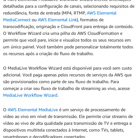
detalhadas para a configuração de canais, selecionando requisitos de
redundância, fonte de entrada (MP4, RTMP,
AWS Elemental
MediaConnect
ou
AWS Elemental Link
), formatos de
transcodificação, originação e CloudFront para entrega de conteúdo.
O Workflow Wizard cria uma pilha do AWS CloudFormation e
permite que você pare, inicie e visualize todos os seus recursos em
um único painel. Você também pode personalizar totalmente todos
os recursos após a criação do fluxo de trabalho.
O MediaLive Workflow Wizard está disponível para você sem custo
adicional. Você paga apenas pelos recursos de serviços da AWS que
são provisionados como parte de seu fluxo de trabalho. Para
começar a criar seu fluxo de trabalho de streaming ao vivo, acesse
MediaLive Workflow Wizard
.
O
AWS Elemental MediaLive
é um serviço de processamento de
vídeo ao vivo em nível de transmissão. Ele permite criar streams de
vídeo ao vivo de alta qualidade para transmissão de TV e entrega a
dispositivos multitela conectados à Internet, como TVs, tablets,
smartphones e decodificadores conectados.