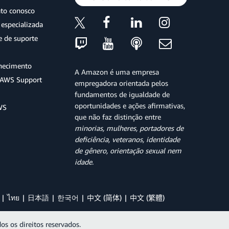
ato conosco
especializada
e de suporte
hecimento
A Amazon é uma empresa
o AWS Support
empregadora orientada pelos
fundamentos de igualdade de
oportunidades e ações afirmativas,
WS
que não faz distinção entre
minorias, mulheres, portadores de
deficiência, veteranos, identidade
de gênero, orientação sexual nem
idade
.
ไทย
日本語
한국어
中文 (简体)
中文 (繁體)
os os direitos reservados.