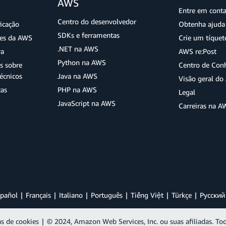
AWS
Entre em cont
Centro do desenvolvedor
ficação
Obtenha ajuda 
SDKs e ferramentas
ões da AWS
Crie um tíquet
.NET na AWS
ra
AWS re:Post
Python na AWS
s sobre
Centro de Con
écnicos
Java na AWS
Visão geral d
tas
PHP na AWS
Legal
JavaScript na AWS
Carreiras na A
pañol
Français
Italiano
Português
Tiếng Việt
Türkçe
Ρусский
as de cookies
|
© 2024, Amazon Web Services, Inc. ou suas afiliadas. Tod