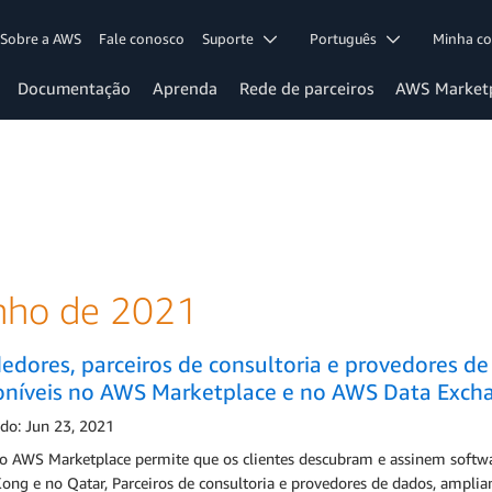
Sobre a AWS
Fale conosco
Suporte
Português
Minha c
Documentação
Aprenda
Rede de parceiros
AWS Market
nho de 2021
edores, parceiros de consultoria e provedores d
oníveis no AWS Marketplace e no AWS Data Exch
ado: Jun 23, 2021
 o AWS Marketplace permite que os clientes descubram e assinem softw
ong e no Qatar, Parceiros de consultoria e provedores de dados, amplia