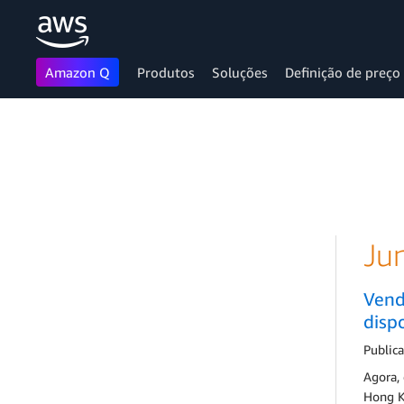
Amazon Q
Produtos
Soluções
Definição de preço
Pular para o conteúdo principal
Ju
Vend
disp
Public
Agora,
Hong K