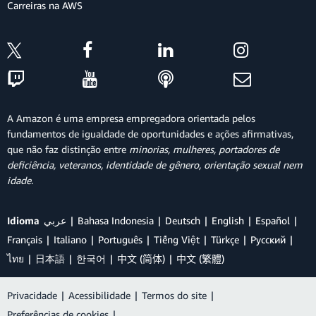
Carreiras na AWS
A Amazon é uma empresa empregadora orientada pelos
fundamentos de igualdade de oportunidades e ações afirmativas,
que não faz distinção entre
minorias, mulheres, portadores de
deficiência, veteranos, identidade de gênero, orientação sexual nem
idade
.
Idioma
عربي
Bahasa Indonesia
Deutsch
English
Español
Français
Italiano
Português
Tiếng Việt
Türkçe
Ρусский
ไทย
日本語
한국어
中文 (简体)
中文 (繁體)
Privacidade
|
Acessibilidade
|
Termos do site
|
Preferências de cookies
|