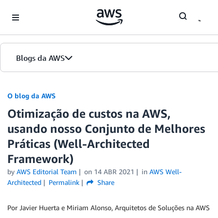
Skip to Main Content
Blogs da AWS
Página inicial
O blog da AWS
Otimização de custos na AWS,
Edições
usando nosso Conjunto de Melhores
Práticas (Well-Architected
Framework)
by
AWS Editorial Team
on
14 ABR 2021
in
AWS Well-
Architected
Permalink
Share
Por Javier Huerta e Miriam Alonso, Arquitetos de Soluções na AWS