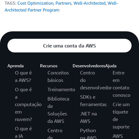
TAGS:
Cost Optimization
,
Partners
,
Well-Architected
,
Well-
Architected Partner Program
Crie uma conta da AWS
Aprenda
Recursos
Desenvolvedores
Ajuda
O que é
Conceitos
Centro
Entre
a AWS?
básicos
do
em
desenvolvedor
contato
O que é
Treinamento
conosco
a
SDKs e
Biblioteca
computação
ferramentas
Crie um
de
em
tíquete
Soluções
.NET na
nuvem?
de
da AWS
AWS
suporte
O que é
Centro
Python
a IA
AWS
de
na AWS