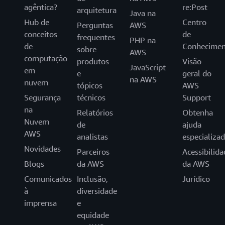
agêntica?
re:Post
arquitetura
Java na
Hub de
Centro
Perguntas
AWS
conceitos
de
frequentes
PHP na
de
Conhecimen
sobre
AWS
computação
produtos
Visão
JavaScript
em
e
geral do
na AWS
nuvem
tópicos
AWS
Segurança
técnicos
Support
na
Relatórios
Obtenha
Nuvem
de
ajuda
AWS
analistas
especializa
Novidades
Parceiros
Acessibilida
Blogs
da AWS
da AWS
Comunicados
Inclusão,
Jurídico
à
diversidade
imprensa
e
equidade