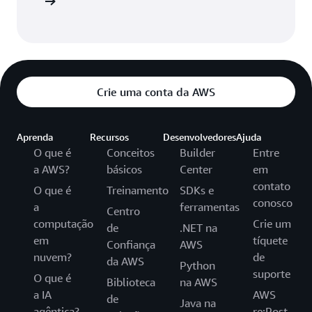
deDeploy
Crie uma conta da AWS
Aprenda
Recursos
Desenvolvedores
Ajuda
O que é
Conceitos
Builder
Entre
a AWS?
básicos
Center
em
contato
O que é
Treinamento
SDKs e
conosco
a
ferramentas
Centro
computação
Crie um
de
.NET na
em
tíquete
Confiança
AWS
nuvem?
de
da AWS
Python
suporte
O que é
Biblioteca
na AWS
a IA
AWS
de
Java na
agêntica?
re:Post