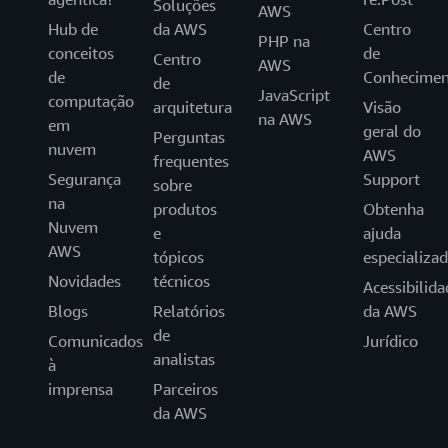
Soluções
AWS
Hub de
da AWS
Centro
PHP na
conceitos
de
Centro
AWS
de
Conhecimen
de
JavaScript
computação
arquitetura
Visão
na AWS
em
geral do
Perguntas
nuvem
AWS
frequentes
Segurança
Support
sobre
na
produtos
Obtenha
Nuvem
e
ajuda
AWS
tópicos
especializa
Novidades
técnicos
Acessibilida
Blogs
Relatórios
da AWS
de
Comunicados
Jurídico
analistas
à
imprensa
Parceiros
da AWS