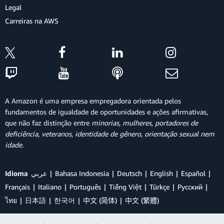
Legal
Carreiras na AWS
A Amazon é uma empresa empregadora orientada pelos
fundamentos de igualdade de oportunidades e ações afirmativas,
que não faz distinção entre
minorias, mulheres, portadores de
deficiência, veteranos, identidade de gênero, orientação sexual nem
idade
.
Idioma
عربي
Bahasa Indonesia
Deutsch
English
Español
Français
Italiano
Português
Tiếng Việt
Türkçe
Ρусский
ไทย
日本語
한국어
中文 (简体)
中文 (繁體)