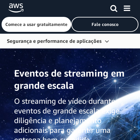
Comece a usar gratuitamente
Fale conosco
Pular para o conteúdo principal
Segurança e performance de aplicações
Visão geral
Conceitos básicos
Eventos de streaming em
Aceleração da Web
grande escala
Proteção de perímetro
O streaming de vídeo durante
Streaming de vídeo
eventos de grande escala exige
Pesquisar conteúdo
diligência e planejamento
adicionais para garantir uma
entrega bem-sucedida.