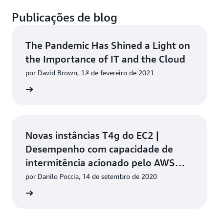
linha de
Publicações de blog
4
16
40%
base/vCPU
The Pandemic Has Shined a Light on
8
32
40%
the Importance of IT and the Cloud
por David Brown, 1.º de fevereiro de 2021
a o blog
Novas instâncias T4g do EC2 |
Desempenho com capacidade de
intermitência acionado pelo AWS
Graviton2 | Experimente grátis
por Danilo Poccia, 14 de setembro de 2020
a o blog