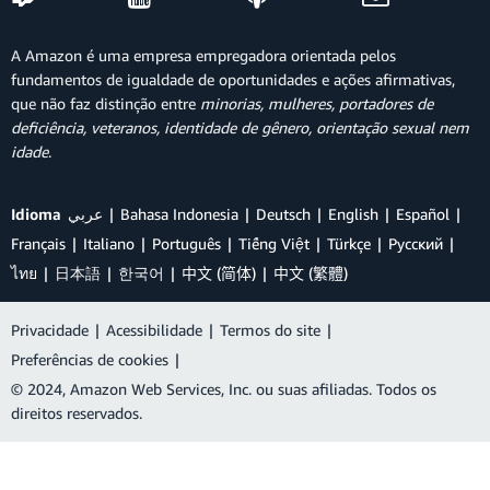
A Amazon é uma empresa empregadora orientada pelos
fundamentos de igualdade de oportunidades e ações afirmativas,
que não faz distinção entre
minorias, mulheres, portadores de
deficiência, veteranos, identidade de gênero, orientação sexual nem
idade
.
Idioma
عربي
Bahasa Indonesia
Deutsch
English
Español
Français
Italiano
Português
Tiếng Việt
Türkçe
Ρусский
ไทย
日本語
한국어
中文 (简体)
中文 (繁體)
Privacidade
|
Acessibilidade
|
Termos do site
|
Preferências de cookies
|
© 2024, Amazon Web Services, Inc. ou suas afiliadas. Todos os
direitos reservados.