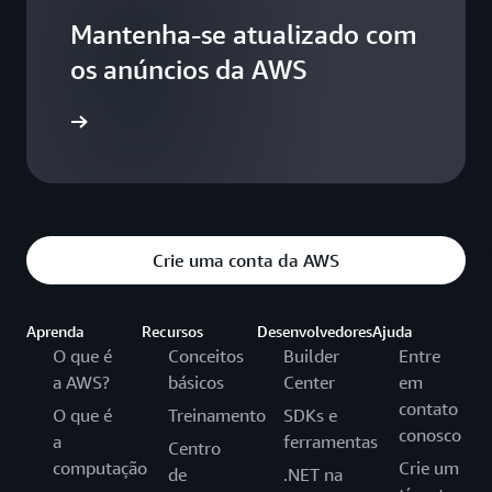
Mantenha-se atualizado com
os anúncios da AWS
Crie uma conta da AWS
Aprenda
Recursos
Desenvolvedores
Ajuda
O que é
Conceitos
Builder
Entre
a AWS?
básicos
Center
em
contato
O que é
Treinamento
SDKs e
conosco
a
ferramentas
Centro
computação
Crie um
de
.NET na