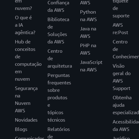
em
tíquete
Confiança
AWS
nuvem?
de
da AWS
Python
suporte
O que é
Biblioteca
na AWS
a IA
AWS
de
Java na
agêntica?
re:Post
Soluções
AWS
Hub de
da AWS
Centro
PHP na
conceitos
de
Centro
AWS
de
Conhecimen
de
JavaScript
computação
arquitetura
Visão
na AWS
em
geral do
Perguntas
nuvem
AWS
frequentes
Segurança
Support
sobre
na
produtos
Obtenha
Nuvem
e
ajuda
AWS
tópicos
especializa
Novidades
técnicos
Acessibilida
Blogs
Relatórios
da AWS
de
Comunicados
Jurídico