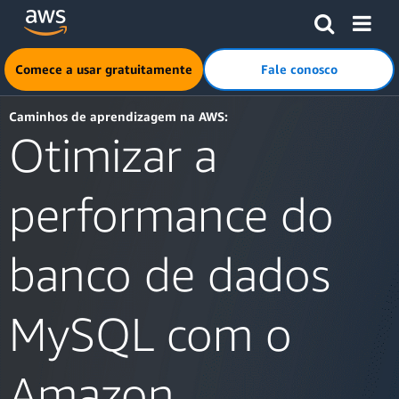
Pular para o conteúdo principal
Clique aqui para voltar à página inicial da Amazon Web Ser
Comece a usar gratuitamente
Fale conosco
Caminhos de aprendizagem na AWS:
Otimizar a
performance do
banco de dados
MySQL com o
Amazon