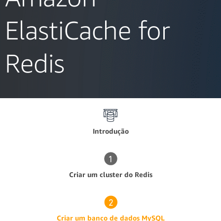
ElastiCache for
Redis
Introdução
Criar um cluster do Redis
Criar um banco de dados MySQL