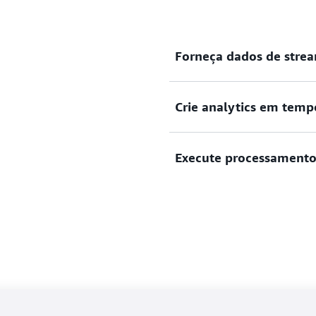
aplicação.
Forneça dados de stre
Crie analytics em temp
Desenvolva aplicações qu
Simple Storage Service (A
muito mais.
Execute processament
Consulte e analise dados de
produzindo continuamente 
resposta imediata.
Use computações prolongad
tempo real, tais como a de
de dados históricos.