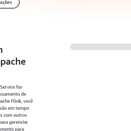
mações
n
Apache
Service for
cessamento de
ache Flink, você
issão em tempo
es com outros
para gerenciar
amento para