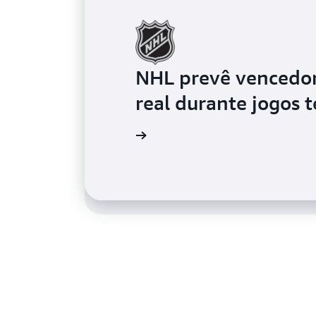
NHL prevê vencedor
SOCAR desenvolveu
real durante jogos 
streaming para proc
Leia o blog
Leia o blog