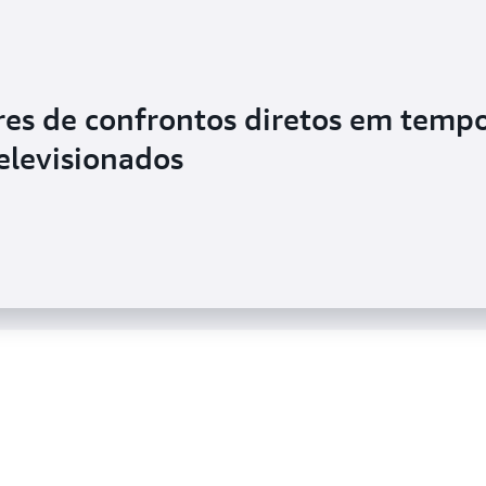
es de confrontos diretos em temp
 um pipeline de dados com
televisionados
essar dados de IoT