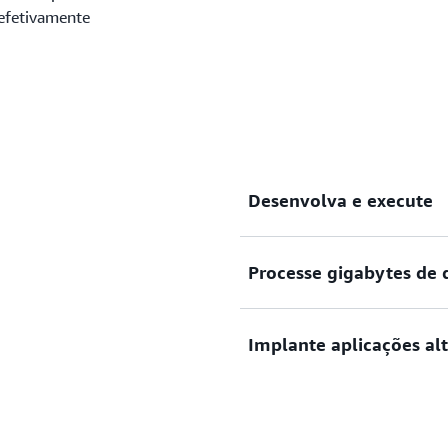
 efetivamente
Desenvolva e execute
Processe gigabytes de
Desenvolva e execute aplic
configurar a infraestrutura 
Implante aplicações al
Processe gigabytes de dado
segundo e responda a even
Implante aplicações altame
multi-AZ e APIs destinadas