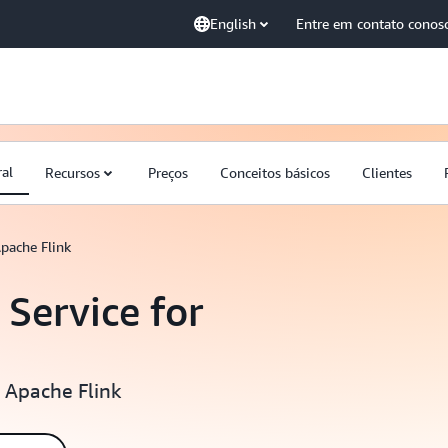
English
Entre em contato conos
ral
Recursos
Preços
Conceitos básicos
Clientes
pache Flink
ervice for
 Apache Flink