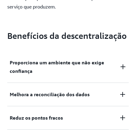
serviço que produzem.
Benefícios da descentralização
Proporciona um ambiente que não exige
confiança
Em uma rede de blockchain descentralizada,
Melhora a reconciliação dos dados
ninguém precisa conhecer ou confiar em ninguém.
Cada membro da rede tem uma cópia exata dos
As empresas geralmente trocam dados com seus
Reduz os pontos fracos
mesmos dados na forma de um livro-razão
parceiros. Esses dados, por sua vez, são
distribuído. Se o livro-razão de um membro for
normalmente transformados e armazenados nos