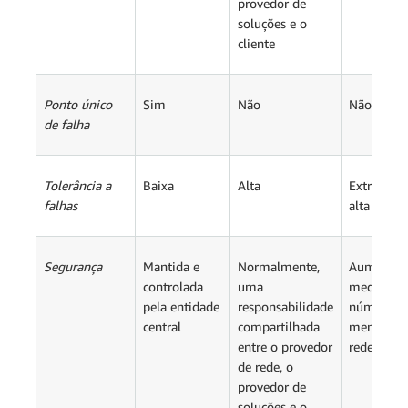
provedor de
soluções e o
cliente
Ponto único
Sim
Não
Não
de falha
Tolerância a
Baixa
Alta
Extremam
falhas
alta
Segurança
Mantida e
Normalmente,
Aumenta 
controlada
uma
medida qu
pela entidade
responsabilidade
número d
central
compartilhada
membros 
entre o provedor
rede aume
de rede, o
provedor de
soluções e o