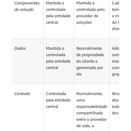
Componentes
Mantida e
Mantida e
Cada mem
da solução
controlada
controlada pelo
tem exat
pela entidade
provedor de
a mesma 
central
soluções
do livro-r
distribuíd
Dados
Mantida e
Normalmente
Adicionad
controlada
de propriedade
somente p
pela entidade
do cliente e
meio do
central
gerenciada por
consenso 
ele
grupo
Controle
Controlada
Normalmente,
Ninguém 
pela entidade
uma
dos dados,
central
responsabilidade
todos são
compartilhada
dos dados
entre o provedor
de rede, o