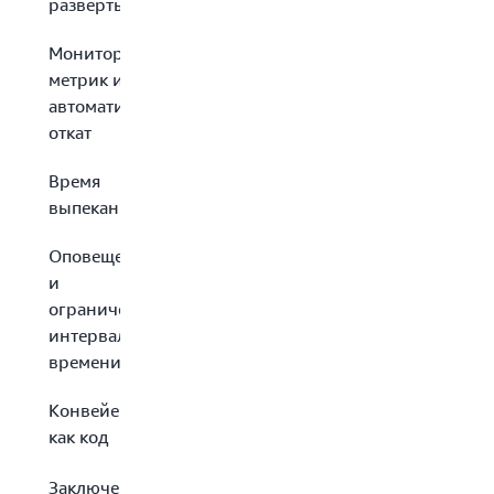
развертывания
Мониторинг
метрик и
автоматический
откат
Время
выпекания
Оповещения
и
ограничения
интервала
времени
Конвейеры
как код
Заключение