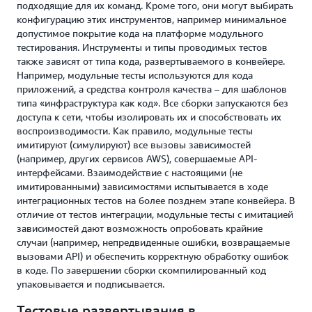
подходящие для их команд. Кроме того, они могут выбирать
конфигурацию этих инструментов, например минимальное
допустимое покрытие кода на платформе модульного
тестирования. Инструменты и типы проводимых тестов
также зависят от типа кода, развертываемого в конвейере.
Например, модульные тесты используются для кода
приложений, а средства контроля качества – для шаблонов
типа «инфраструктура как код». Все сборки запускаются без
доступа к сети, чтобы изолировать их и способствовать их
воспроизводимости. Как правило, модульные тесты
имитируют (симулируют) все вызовы зависимостей
(например, других сервисов AWS), совершаемые API-
интерфейсами. Взаимодействие с настоящими (не
имитированными) зависимостями испытывается в ходе
интеграционных тестов на более позднем этапе конвейера. В
отличие от тестов интеграции, модульные тесты с имитацией
зависимостей дают возможность опробовать крайние
случаи (например, непредвиденные ошибки, возвращаемые
вызовами API) и обеспечить корректную обработку ошибок
в коде. По завершении сборки скомпилированный код
упаковывается и подписывается.
Тестовые развертывания в