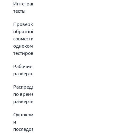
Интеграционные
тесты
Проверка
обратной
совместимости и
однокомпонентное
тестирование
Рабочие
развертывания
Распределенное
по времени
развертывание
Однокомпонентные
и
последовательные