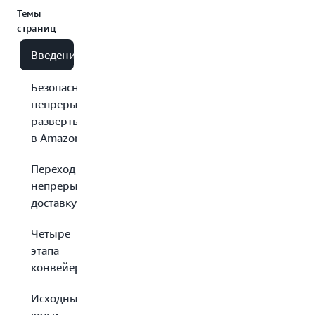
Темы
страниц
Введение
Безопасное
непрерывное
развертывание
в Amazon
Переход на
непрерывную
доставку
Четыре
этапа
конвейера
Исходный