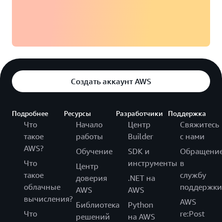
Создать аккаунт AWS
Подробнее
Ресурсы
Разработчики
Поддержка
Что
Начало
Центр
Свяжитесь
такое
работы
Builder
с нами
AWS?
Обучение
SDK и
Обращени
Что
инструменты
в
Центр
такое
службу
доверия
.NET на
облачные
поддержки
AWS
AWS
вычисления?
AWS
Библиотека
Python
Что
re:Post
решений
на AWS