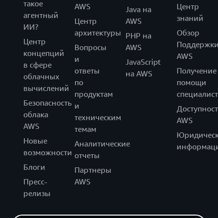
такое
AWS
Центр
Java на
агентный
знаний
Центр
AWS
ИИ?
архитектуры
Обзор
PHP на
Центр
Поддержк
Вопросы
AWS
концепций
AWS
и
JavaScript
в сфере
ответы
Получение
на AWS
облачных
по
помощи
вычислений
продуктам
специалист
Безопасность
и
Доступност
облака
техническим
AWS
AWS
темам
Юридическ
Новые
Аналитические
информац
возможности
отчеты
Блоги
Партнеры
Пресс-
AWS
релизы