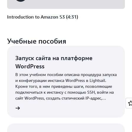
Introduction to Amazon S3 (4:31)
Учебные пособия
Запуск сайта на платформе
WordPress
В этом учебном пособии описана процедура запуска
и конфигурации инстанса WordPress в Lightsail.
Кроме того, в нем приведены шаги, позволяющие
подключиться к инстансу с помощью SSH, войти на
сайт WordPress, создать статический IP-адрес,
подключить его к инстансу, создать DNS-зону и
робнее
привязать свой домен к инстансу. По завершении
изучения этого учебного пособия вы усвоите все
базовые знания для создания своего сайта
WordPress и управления им с помощью Amazon