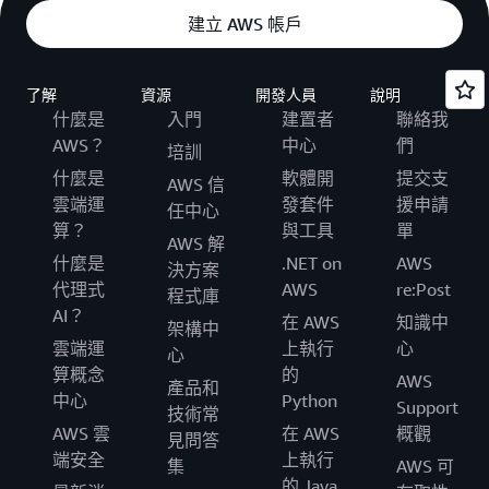
建立 AWS 帳戶
了解
資源
開發人員
說明
什麼是
入門
建置者
聯絡我
AWS？
中心
們
培訓
什麼是
軟體開
提交支
AWS 信
雲端運
發套件
援申請
任中心
算？
與工具
單
AWS 解
什麼是
.NET on
AWS
決方案
代理式
AWS
re:Post
程式庫
AI？
在 AWS
知識中
架構中
雲端運
上執行
心
心
算概念
的
AWS
產品和
中心
Python
Support
技術常
AWS 雲
在 AWS
概觀
見問答
端安全
上執行
集
AWS 可
的 Java