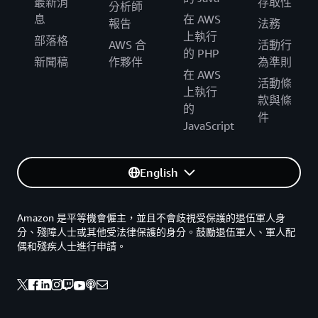
最新消
存取性
分析師
息
在 AWS
報告
法務
上執行
部落格
AWS 合
活動行
的 PHP
新聞稿
作夥伴
為準則
在 AWS
活動條
上執行
款與條
的
件
JavaScript
English
Amazon 是平等機會僱主，並且不會歧視受保護的退伍軍人身
分、殘障人士或其他受法律保護的身分。鼓勵退伍軍人、軍人配
偶和殘疾人士進行申請。