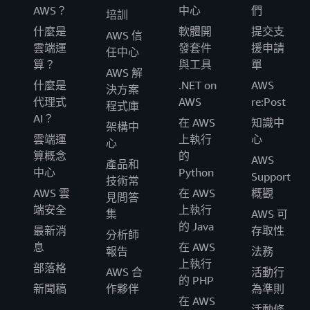
AWS？
中心
們
培訓
什麼是
軟體開
提交支
AWS 信
雲端運
發套件
援申請
任中心
算？
與工具
單
AWS 解
什麼是
.NET on
AWS
決方案
代理式
AWS
re:Post
程式庫
AI？
在 AWS
知識中
架構中
雲端運
上執行
心
心
算概念
的
AWS
產品和
中心
Python
Support
技術常
AWS 雲
在 AWS
概觀
見問答
端安全
上執行
集
AWS 可
的 Java
最新消
存取性
分析師
息
在 AWS
報告
法務
上執行
部落格
AWS 合
活動行
的 PHP
新聞稿
作夥伴
為準則
在 AWS
活動條