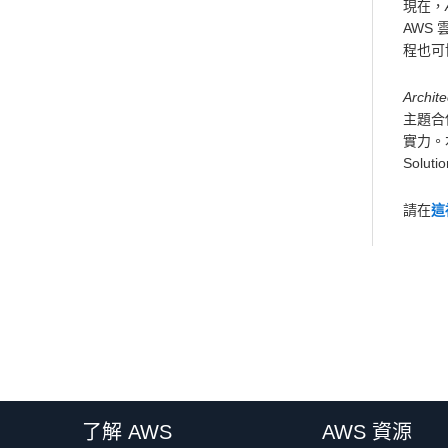
現在，
AWS
程也可協助
Archit
主題合
實力。
Solut
請在
這
了解 AWS
AWS 資源