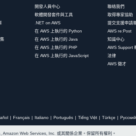
開發人員中心
聯絡我們
軟體開發套件與工具
取得專家協助
庫
.NET on AWS
提交支援申請
在 AWS 上執行的 Python
AWS re:Post
集
在 AWS 上執行的 Java
知識中心
在 AWS 上執行的 PHP
AWS Support
在 AWS 上執行的 JavaScript
法律
AWS 徵才
añol
Français
Italiano
Português
Tiếng Việt
Türkçe
Ρусский
24, Amazon Web Services, Inc. 或其關係企業。保留所有權利。