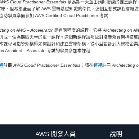
AWS Cloud Practitioner Essentials
是為期一天並由講師授課的課堂課程
 雲端、但希望全面了解 AWS 雲端基礎知識的學員，這個互動式課程會概
學員準備參加 AWS Certified Cloud Practitioner 考試。
ecting on AWS – Accelerator
是進階程度的課程，它將
Architecting on A
併成一個為期四天半的單一課程。這個新課程讓那些對培養紮實架構技能
本課程可指導架構師如何設計和建立雲端架構，從小型設計到大規模企業級設計都
ions Architect – Associate 考試的學員參加本課程。
裡
註冊
AWS Cloud Practitioner Essentials
；請在
這裡
註冊
Architecting 
AWS 開發人員
說明