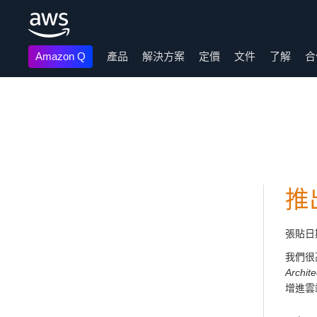
Amazon Q
產品
解決方案
定價
文件
了解
合
跳至主要內容
推
張貼日
我們很
Archit
增進雲