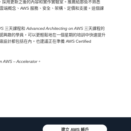
，採用更新之後的內容和實作實驗室。推薦給那些不熟悉
述雲端概念、AWS 服務、安全、架構、定價和支援。這個課
WS
三天課程和
Advanced Architecting on AWS
三天課程的
感興趣的學員，可以更輕鬆地在一個星期的培訓中快速提升
包括在內。也建議正在準備 AWS Certified
on AWS – Accelerator
。
建立 AWS 帳戶