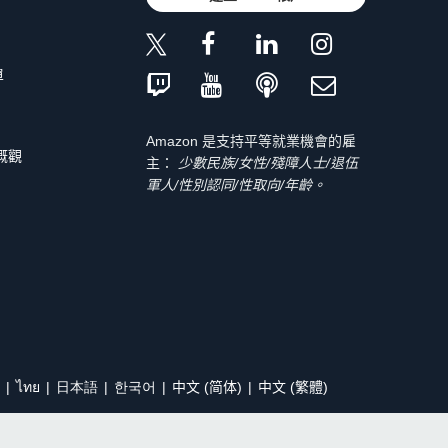
單
Amazon 是支持平等就業機會的雇
 概觀
主：
少數民族/女性/殘障人士/退伍
軍人/性別認同/性取向/年齡。
ไทย
日本語
한국어
中文 (简体)
中文 (繁體)