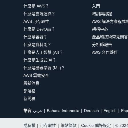
什麼是 AWS？
入門
什麼是雲端運算？
培訓與認證
AWS 可存取性
AWS 解決方案程式
什麼是 DevOps？
架構中心
什麼是容器？
產品和技術常見問答
什麼是資料湖？
分析師報告
什麼是人工智慧 (AI)？
AWS 合作夥伴
什麼是生成式 AI？
什麼是機器學習 (ML)？
AWS 雲端安全
最新消息
部落格
新聞稿
語言
عربي
Bahasa Indonesia
Deutsch
English
Esp
隱私權
|
可存取性
|
網站條款
|
Cookie 偏好設定
|
© 20