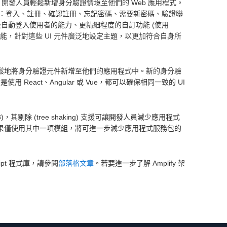
ript 開發人員輕鬆新增身分驗證情境至他們的 Web 應用程式。
：登入、註冊、確認註冊、忘記密碼、需要新密碼、驗證聯
自動登入使用者的能力、更精細程度的自訂功能 (使用
的功能，針對這些 UI 元件廣泛地設定主題，以更加符合自身所
e 繫結，輕鬆地將身分驗證元件新增至他們的應用程式中。新的身分驗
 React、Angular 或 Vue，都可以確保相同一致的 UI
3)，其剔除 (tree shaking) 支援可讓開發人員減少應用程式
模組，如果僅使用其中一項模組，將可進一步減少應用程式服務包的
ipt 程式庫，請參閱
部落格文章
。若要進一步了解 Amplify 架