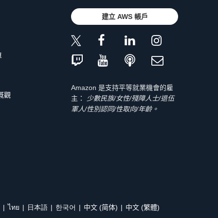
建立 AWS 帳戶
單
Amazon 是支持平等就業機會的雇
 概觀
主：
少數民族/女性/殘障人士/退伍
軍人/性別認同/性取向/年齡。
ไทย
日本語
한국어
中文 (简体)
中文 (繁體)