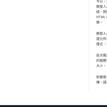
今日，我
開發人
絡、問
HTM
需。
開發人員
證元件利
樣式、
這次推出
的服務
大小。
如需進一
構，請