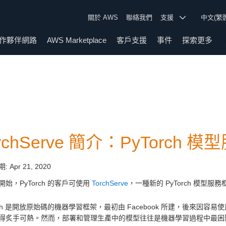
關於 AWS
聯絡我們
支援
中文(繁
作夥伴網路
AWS Marketplace
客戶支援
事件
探索更多
rchServe 簡介：PyTorch 
期:
Apr 21, 2020
開始，PyTorch 的客戶可使用
TorchServe
，一種新的 PyTorch 模
rch 是開放原始碼的機器學習框架，最初由 Facebook 所建，後來因容易使
得炙手可熱。然而，部署和管理生產中的模型往往是機器學習過程中最困難