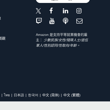
單
Amazon 是支持平等就業機會的雇
 概觀
主：
少數民族/女性/殘障人士/退伍
軍人/性別認同/性取向/年齡。
ไทย
日本語
한국어
中文 (简体)
中文 (繁體)