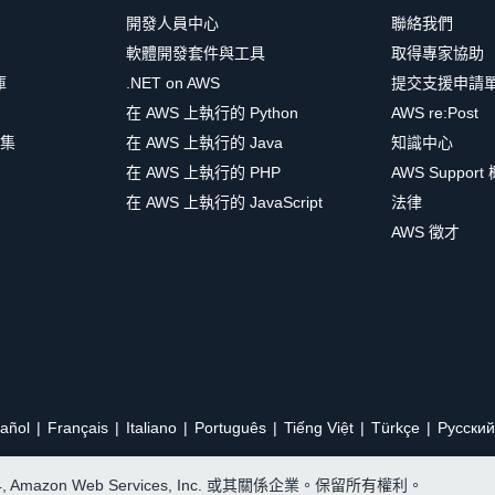
開發人員中心
聯絡我們
軟體開發套件與工具
取得專家協助
庫
.NET on AWS
提交支援申請
在 AWS 上執行的 Python
AWS re:Post
集
在 AWS 上執行的 Java
知識中心
在 AWS 上執行的 PHP
AWS Support
在 AWS 上執行的 JavaScript
法律
AWS 徵才
añol
Français
Italiano
Português
Tiếng Việt
Türkçe
Ρусский
24, Amazon Web Services, Inc. 或其關係企業。保留所有權利。