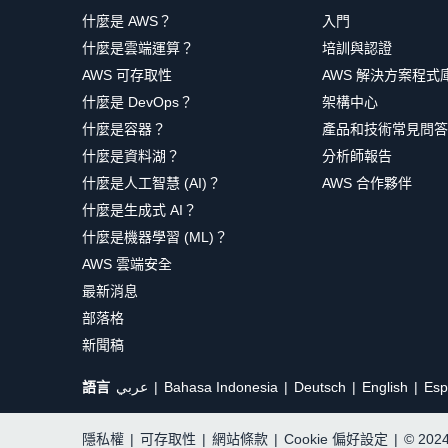
什麼是 AWS？
入門
什麼是雲端運算？
培訓與認證
AWS 可存取性
AWS 解決方案程式
什麼是 DevOps？
架構中心
什麼是容器？
產品和技術常見問答
什麼是資料湖？
分析師報告
什麼是人工智慧 (AI)？
AWS 合作夥伴
什麼是生成式 AI？
什麼是機器學習 (ML)？
AWS 雲端安全
最新消息
部落格
新聞稿
語言
عربي
Bahasa Indonesia
Deutsch
English
Esp
隱私權
|
可存取性
|
網站條款
|
Cookie 偏好設定
|
© 20