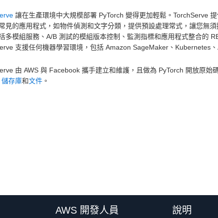
erve
讓在生產環境中大規模部署 PyTorch 變得更加輕鬆。TorchSe
常見的應用程式，如物件偵測和文字分類，提供預設處理常式，讓您無須撰寫自
括多模組服務、A/B 測試的模組版本控制、監測指標和應用程式整合的 RE
hServe 支援任何機器學習環境，包括 Amazon SageMaker、Kubernetes、A
hServe 由 AWS 與 Facebook 攜手建立和維護，且做為 PyTorc
b 儲存庫
和
文件
。
AWS 開發人員
說明