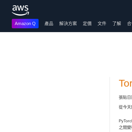
Amazon Q
產品
解決方案
定價
文件
了解
合
跳至主要內容
To
張貼日
從今天
PyTo
之間變