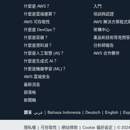
什麼是 AWS？
入門
什麼是雲端運算？
培訓與認證
AWS 可存取性
AWS 解決方案程式
什麼是 DevOps？
架構中心
什麼是容器？
產品和技術常見問答
什麼是資料湖？
分析師報告
什麼是人工智慧 (AI)？
AWS 合作夥伴
什麼是生成式 AI？
什麼是機器學習 (ML)？
AWS 雲端安全
最新消息
部落格
新聞稿
語言
عربي
Bahasa Indonesia
Deutsch
English
Esp
隱私權
|
可存取性
|
網站條款
|
Cookie 偏好設定
|
© 20