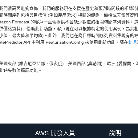
我們很高興能夠宣佈，我們的服務現在支援在歷史和預測時間段的相關時間序列資
關時間序列包括與目標值 (例如產品需求) 相關的促銷、價格或天氣等
mazon Forecast 的客戶一直需提供不會缺少數值的相關時間序列資
供價格資料)。借助此新功能，客戶現在可以根據特定的使用案例，為其相
小值、最大值和平均值)。此外，我們也在為目標時間序列資料集現有的缺失
atePredictor API 中利用 FeaturizationConfig 來使用此新功能。請在
此處
美國東部 (維吉尼亞北部、俄亥俄)，美國西部 (奧勒岡)，歐洲 (愛爾蘭、
此缺失數值擴展功能。
AWS 開發人員
說明