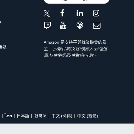
單
Amazon 是支持平等就業機會的雇
 概觀
主：
少數民族/女性/殘障人士/退伍
軍人/性別認同/性取向/年齡。
ไทย
日本語
한국어
中文 (简体)
中文 (繁體)