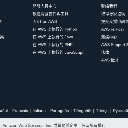
開發人員中心
聯絡我們
軟體開發套件與工具
取得專家協助
庫
.NET on AWS
提交支援申請
在 AWS 上執行的 Python
AWS re:Post
集
在 AWS 上執行的 Java
知識中心
在 AWS 上執行的 PHP
AWS Support
在 AWS 上執行的 JavaScript
法律
AWS 徵才
añol
Français
Italiano
Português
Tiếng Việt
Türkçe
Ρусский
24, Amazon Web Services, Inc. 或其關係企業。保留所有權利。