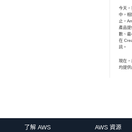
今天，
中，相
止，A
產品提
數、最
在 Cre
訊。
現在，
均提供
了解 AWS
AWS 資源