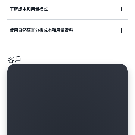
存取更精細的資料。
為報告選擇未來時間範圍以建立預測。您可以使用預
了解成本和用量模式
測來估算您的 AWS 帳單，並根據預測設定警示和預
算。AI 驅動說明 (預覽版) 可幫助您了解每個預測的
透過每日、每月或按年成本和使用情況分析來識別模
使用自然語言分析成本和用量資料
計算方式。
式。利用圖表和表格來根據時間軸檢視 AWS 成本和
使用情況，以識別差異。
使用建議提示或您自己的語言，在 Cost Explorer 中
客戶
提出有關 AWS 成本和用量的問題。按一下建議提示
(例如「向我顯示本月支出費用最高的服務」)，即可
即時取得成本洞察和視覺效果，或使用「詢問問題」
按鈕鍵入問題，例如「上個季度哪項服務的成本最
高？」 這兩種體驗均由 Amazon Q Developer 提供支
援，可在 Amazon Q 中提供易於理解的洞察和對話式
回應，並可在 Cost Explorer 或 Amazon Q 成品面板
中取得更新的視覺效果。