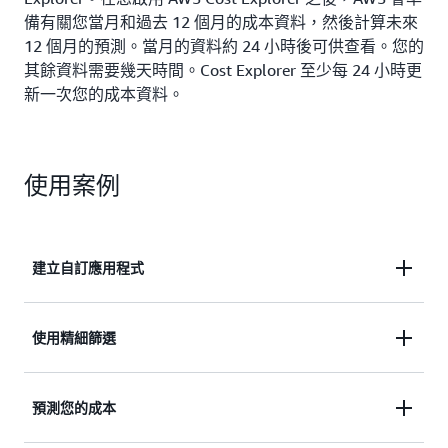
備有關您當月和過去 12 個月的成本資料，然後計算未來
12 個月的預測。當月的資料約 24 小時後可供查看。您的
其餘資料需要幾天時間。Cost Explorer 至少每 24 小時更
新一次您的成本資料。
使用案例
建立自訂應用程式
利用直接存取支援 AWS Cost Explorer 的互動式臨機
使用精細篩選
操作分析引擎。Cost Explorer API 允許您以程式設計
方式查詢您的成本與用量資料。
視覺化、了解和管理每天或每個月的精細的 AWS 成
預測您的成本
本和用量。您也可以透過啟用小時和資源級精細度，