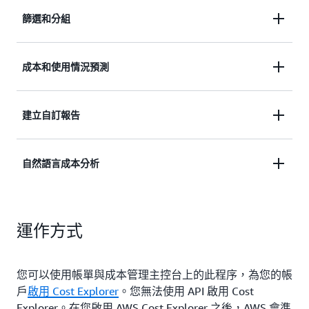
透過預先設定的視圖獲取成本與用量資訊，以及業務
篩選和分組
洞察。
透過篩選和分組深入了解您的成本與用量資料。
成本和使用情況預測
為您的報告建立未來時間範圍內的費用和用量預測。
建立自訂報告
建立、儲存和共用自訂報告，以探索不同的資料集。
自然語言成本分析
使用建議提示，或按一下「詢問問題」按鈕以自己的
運作方式
語言，提出有關成本的問題。在 Amazon Q
Developer 中取得詳細的洞察，同時可在 Cost
Explorer 中取得自動更新的視覺效果、篩選和群組。
您可以使用帳單與成本管理主控台上的此程序，為您的帳
戶
啟用 Cost Explorer
。您無法使用 API 啟用 Cost
Explorer。在您啟用 AWS Cost Explorer 之後，AWS 會準